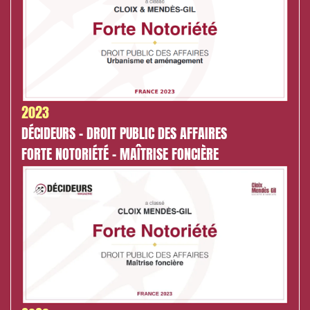
Établissements financiers
Mobilité et transport
Règlement des litiges
Droit du numérique, données et conformité
Relations sociales et droit du travail
2023
Services publics et collectivités
DÉCIDEURS - DROIT PUBLIC DES AFFAIRES
FORTE NOTORIÉTÉ - MAÎTRISE FONCIÈRE
Commande publique
Projets immobiliers
Environnement
Urbanisme et aménagement
Banque finance et assurance
Droit des sociétés et Fusions-Acquisitions