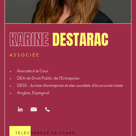
KARINE
DESTARAC
ASSOCIÉE
Avocate à la Cour
DEA de Droit Public de l’Entreprise
DESS - Juriste d’entreprise et des sociétés d’économie mixte
Anglais, Espagnol
https://www.linkedin.com/in/karine-destarac-581b012a/
kdestarac@cloix-mendesgil.com
01.48.78.92.42
TÉLÉCHARGER SA VCARD