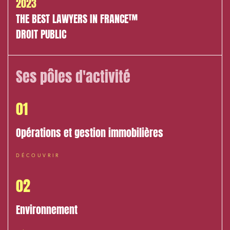
2023
THE BEST LAWYERS IN FRANCE™
J'ai lu et j'accepte la
politique de confidentialité
DROIT PUBLIC
Ses pôles d'activité
01
Opérations et gestion immobilières
DÉCOUVRIR
02
Environnement