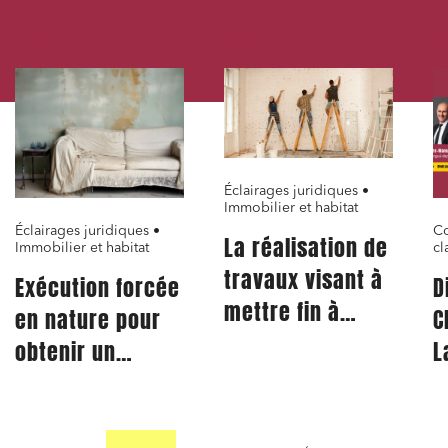
21.07.26
13.07.26
0
Éclairages juridiques •
Immobilier et habitat
Éclairages juridiques •
Co
La réalisation de
Immobilier et habitat
cl
travaux visant à
Exécution forcée
D
mettre fin à
en nature pour
C
l’indécence du
obtenir un
L
logement ne
logement décent
F
peut justifier un
et prescription
2
congé pour motif