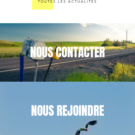
triennale de
TOUTES LES ACTUALITÉS
légitime et
l’action en
sérieux
réparation
NOUS
CONTACTER
NOUS
REJOINDRE