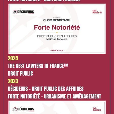
2024
THE BEST LAWYERS IN FRANCE™
Relations commerciales et contrats
DROIT PUBLIC
Associations et acteurs de l’économie sociale et
2023
solidaire
DÉCIDEURS - DROIT PUBLIC DES AFFAIRES
Media et édition
FORTE NOTORIÉTÉ - URBANISME ET AMÉNAGEMENT
Immobilier et habitat
Entreprises du numérique