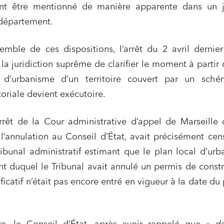
ant être mentionné de manière apparente dans un j
 département.
emble de ces dispositions, l’arrêt du 2 avril dernie
 la juridiction suprême de clarifier le moment à partir
 d’urbanisme d’un territoire couvert par un sch
toriale devient exécutoire.
arrêt de la Cour administrative d’appel de Marseille 
’annulation au Conseil d’État, avait précisément cen
ibunal administratif estimant que le plan local d’ur
t duquel le Tribunal avait annulé un permis de constr
icatif n’était pas encore entré en vigueur à la date du
ns commerciales et contrats
Associations et acteurs de l’éco
sociale et solidaire
t édition
Immobilier et habitat