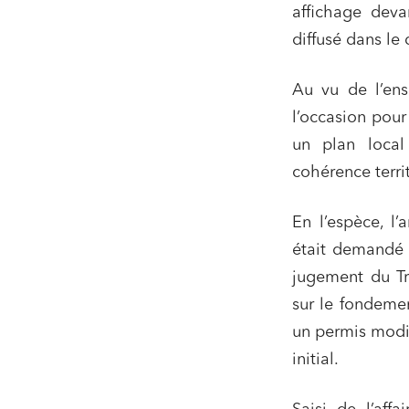
affichage dev
diffusé dans le
Au vu de l’ens
l’occasion pour
un plan local
cohérence terri
En l’espèce, l’
était demandé l
jugement du Tr
sur le fondemen
un permis modif
Relatio
initial.
Media e