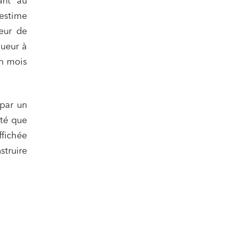
ant au
 estime
eur de
gueur à
un mois
 par un
sté que
ffichée
struire