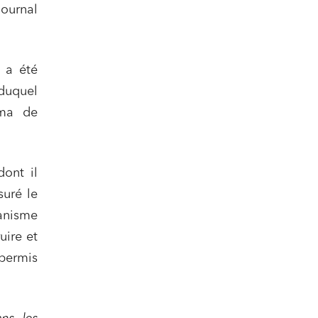
ournal
r a été
 duquel
éma de
dont il
suré le
banisme
uire et
 permis
nomie