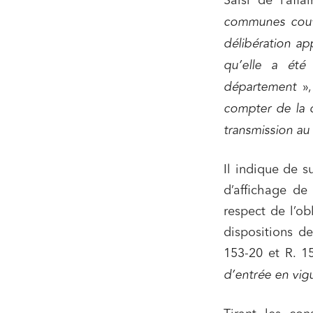
Saisi de l’aff
Entrepr
communes couve
Mobilité
délibération ap
Droit d
qu’elle a été
conform
département
»
Services
compter de la d
Projets
transmission au
Urbani
Droit de
Il indique de s
Acquisi
d’affichage de
respect de l’ob
dispositions de
J'ai lu 
153-20 et R. 1
d’entrée en vig