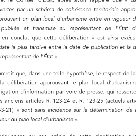
aire, le Conseil d’État, après avoir rappelé que «
da
ises du numérique
Établissements financiers
rtes par un schéma de cohérence territoriale approu
 et transport
Règlement des litiges
prouvant un plan local d’urbanisme entre en vigueur d
u numérique, données et
Relations sociales et droit du trav
 publiée et transmise au représentant de l’État d
ité
, en conclut que cette délibération «
est ainsi exécu
 publics et collectivités
Commande publique
ate la plus tardive entre la date de publication et la 
 immobiliers
Environnement
 représentant de l’État
».
sme et aménagement
Banque finance et assurance
s sociétés et Fusions-
urcroît que, dans une telle hypothèse, le respect de l
tions
 la délibération approuvant le plan local d’urbanism
ligation d’information par voie de presse, qui ressort
s anciens articles R. 123-24 et R. 123-25 (actuels arti
et j'accepte la
politique de confidentialité
53-21), «
sont sans incidence sur la détermination de 
ueur du plan local d’urbanisme
».