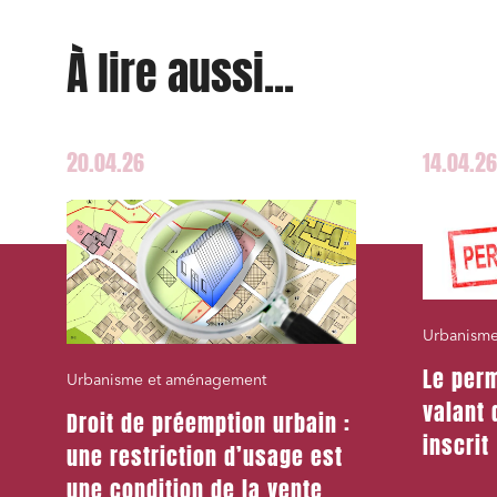
À lire aussi...
20.04.26
14.04.26
Urbanism
Le perm
Urbanisme et aménagement
valant 
Droit de préemption urbain :
inscrit
une restriction d’usage est
une condition de la vente