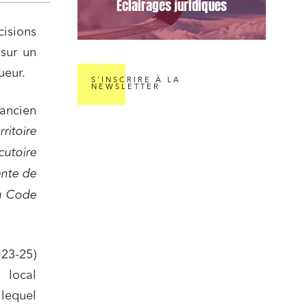
Éclairages juridiques
cisions
 sur un
ueur.
S'INSCRIRE À LA
NEWSLETTER
(ancien
ritoire
cutoire
ente de
u Code
123-25)
 local
lequel