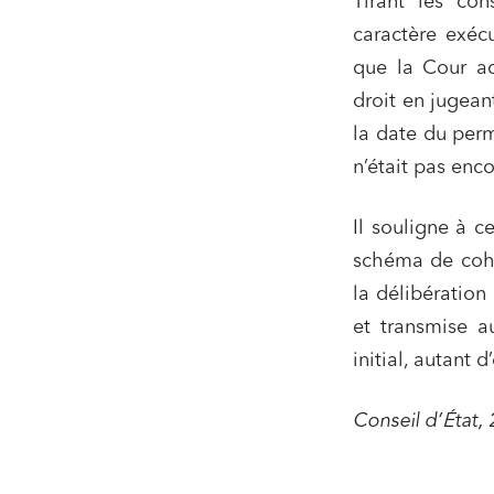
Tirant les con
caractère exécu
que la Cour ad
droit en jugean
la date du perm
n’était pas enc
Il souligne à c
schéma de cohér
la délibération
et transmise a
initial, autant 
Conseil d’État,