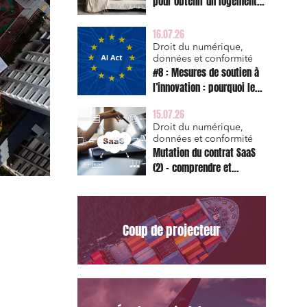
pour obtenir un logement
décent et prescription
triennale de l’action en
16.07.26
réparation
Droit du numérique,
données et conformité
#8 : Mesures de soutien à
l’innovation : pourquoi le
bac à sable réglementaire
15.07.26
est d’abord un sujet de
Droit du numérique,
risque juridique
données et conformité
Mutation du contrat SaaS
(2) – comprendre et
appliquer les clauses
types de la Commission
pour le Data Act
Coup de projecteur