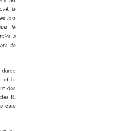
ns les
vé, la
ès lors
ail
ans le
toire à
date de
a durée
e et le
ent des
cles R.
la date