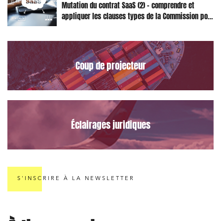
Établissements financiers
Mutation du contrat SaaS (2) – comprendre et
appliquer les clauses types de la Commission pour
Mobilité et transport
le Data Act
Règlement des litiges
Droit du numérique, données et conformité
Coup de projecteur
Relations sociales et droit du travail
Services publics et collectivités
Commande publique
Éclairages juridiques
Projets immobiliers
Environnement
Urbanisme et aménagement
Banque finance et assurance
S'INSCRIRE À LA NEWSLETTER
Droit des sociétés et Fusions-Acquisitions