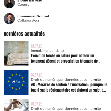
Elodie Barreau
Counsel
Emmanuel Gonnet
Collaborateur
Dernières actualités
21.07.26
Immobilier et habitat
Exécution forcée en nature pour obtenir un
logement décent et prescription triennale de
Relations commerciales et contrats
l’action en réparation
Associations et acteurs de l’économie sociale et
16.07.26
solidaire
Droit du numérique, données et conformité
#8 : Mesures de soutien à l’innovation : pourquoi le
Media et édition
bac à sable réglementaire est d’abord un sujet de
Immobilier et habitat
risque juridique
Entreprises du numérique
15.07.26
Droit du numérique, données et conformité