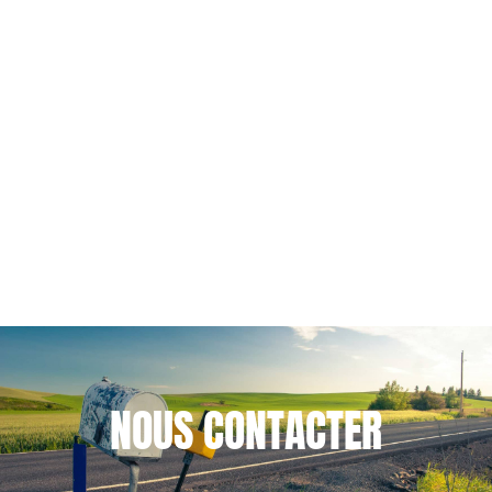
Vie du cabinet
Le cabinet Cloix Mendès-Gil forme aux
bases du contract management
1
2
3
NOUS
CONTACTER