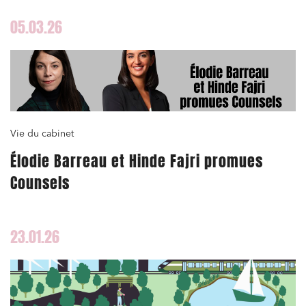
05.03.26
Vie du cabinet
Élodie Barreau et Hinde Fajri promues
Counsels
23.01.26