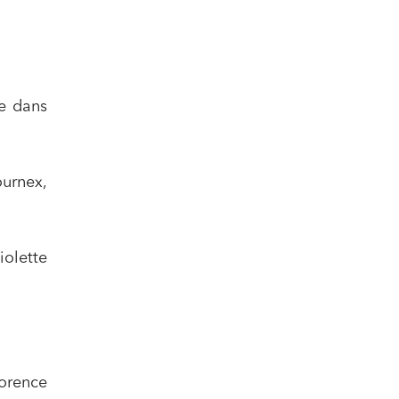
e dans
ournex,
iolette
lorence