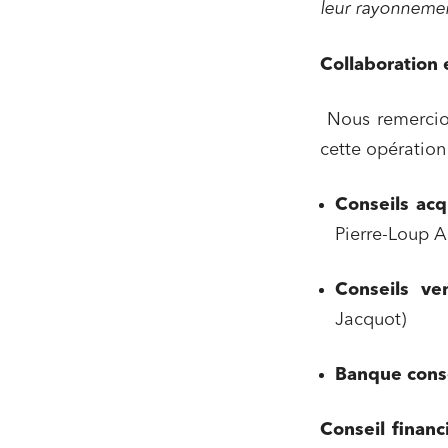
leur rayonnemen
Services
Collaboration 
Projets
Urbani
Nous remercio
Droit de
cette opération
Acquisi
Conseils ac
Pierre-Loup A
J'ai lu 
Conseils ve
Jacquot)
Banque cons
Conseil financ