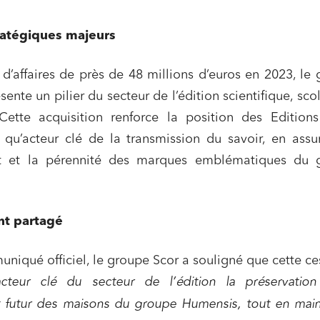
ratégiques majeurs
 d’affaires de près de 48 millions d’euros en 2023, le
nte un pilier du secteur de l’édition scientifique, scol
Cette acquisition renforce la position des Editions
 qu’acteur clé de la transmission du savoir, en assu
 et la pérennité des marques emblématiques du 
ns commerciales et contrats
Associations et acteurs de l’éco
sociale et solidaire
t partagé
t édition
Immobilier et habitat
ises du numérique
Établissements financiers
iqué officiel, le groupe Scor a souligné que cette ce
cteur clé du secteur de l’édition la préservation
 et transport
Règlement des litiges
futur des maisons du groupe Humensis, tout en main
u numérique, données et
Relations sociales et droit du trav
ité