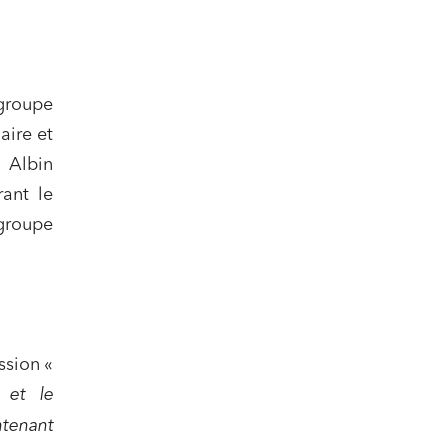
 groupe
aire et
 Albin
rant le
groupe
nomie
ssion «
 et le
tenant
ail