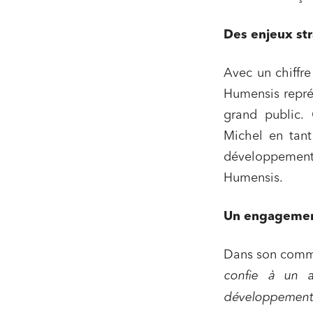
Des enjeux st
Avec un chiffre
Humensis représe
grand public. 
Michel en tant
développement
Humensis.
Relatio
Un engagemen
Media e
Entrepr
Dans son commun
confie à un a
Mobilité
développement 
Droit d
conform