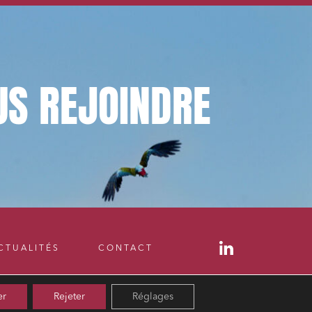
US
REJOINDRE
CTUALITÉS
CONTACT
er
Rejeter
Réglages