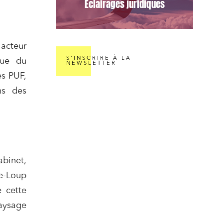
Éclairages juridiques
acteur
S'INSCRIRE À LA
ique du
NEWSLETTER
es PUF,
ns des
inet,
e-Loup
 cette
paysage