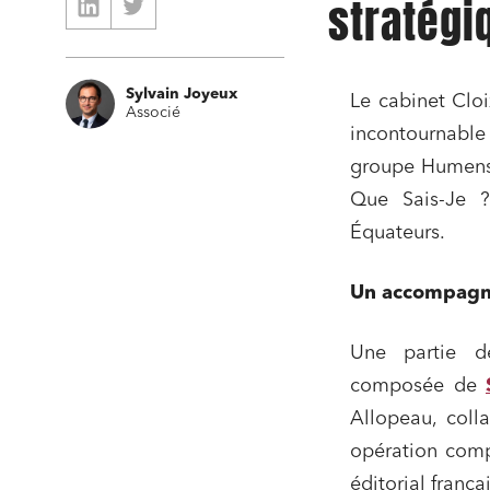
stratég
Sylvain Joyeux
Le cabinet Clo
Associé
incontournable
groupe Humensi
Que Sais-Je ?,
Équateurs.
Un accompagn
Une partie d
composée de
Allopeau, coll
opération comp
éditorial frança