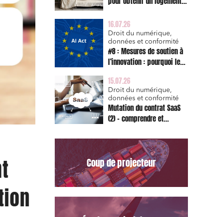
pour obtenir un logement
décent et prescription
triennale de l’action en
16.07.26
réparation
Droit du numérique,
données et conformité
#8 : Mesures de soutien à
l’innovation : pourquoi le
bac à sable réglementaire
15.07.26
est d’abord un sujet de
Droit du numérique,
risque juridique
données et conformité
Mutation du contrat SaaS
(2) – comprendre et
appliquer les clauses
types de la Commission
pour le Data Act
nt
Coup de projecteur
tion