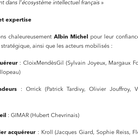
t dans l’écosystème intellectuel français
»
 publics et collectivités
Commande publique
et expertise
 immobiliers
Environnement
sme et aménagement
Banque finance et assurance
ns chaleureusement
Albin Michel
pour leur confianc
s sociétés et Fusions-
 stratégique, ainsi que les acteurs mobilisés :
tions
quéreur
: CloixMendèsGil
(Sylvain Joyeux, Margaux F
llopeau)
et j'accepte la
politique de confidentialité
ndeurs
: Orrick (Patrick Tardivy, Olivier Jouffroy, V
eil
: GIMAR (Hubert Chevrinais)
ier acquéreur
: Kroll (Jacques Giard, Sophie Reiss, F