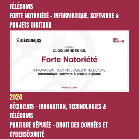
TÉLÉCOMS
FORTE NOTORIÉTÉ - INFORMATIQUE, SOFTWARE &
PROJETS DIGITAUX
2024
DÉCIDEURS - INNOVATION, TECHNOLOGIES &
TÉLÉCOMS
Relations commerciales et contrats
PRATIQUE RÉPUTÉE - DROIT DES DONNÉES ET
CYBERSÉCURITÉ
Associations et acteurs de l’économie sociale et
solidaire