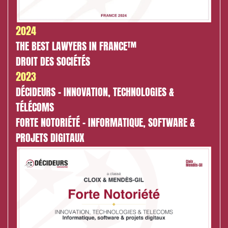
Urbanisme et aménagement
Banque finance et assurance
2024
Droit des sociétés et Fusions-Acquisitions
THE BEST LAWYERS IN FRANCE™
DROIT DES SOCIÉTÉS
2023
J'ai lu et j'accepte la
politique de confidentialité
DÉCIDEURS - INNOVATION, TECHNOLOGIES &
TÉLÉCOMS
FORTE NOTORIÉTÉ - INFORMATIQUE, SOFTWARE &
PROJETS DIGITAUX