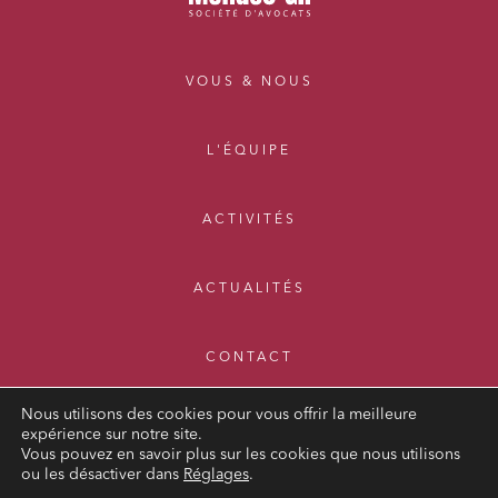
VOUS & NOUS
L'ÉQUIPE
ACTIVITÉS
ACTUALITÉS
CONTACT
Nous utilisons des cookies pour vous offrir la meilleure
expérience sur notre site.
Vous pouvez en savoir plus sur les cookies que nous utilisons
ou les désactiver dans
Réglages
.