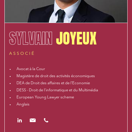
SYLVAIN
JOYEUX
ASSOCIÉ
Avocat à la Cour
Magistère de droit des activités économiques
DEA de Droit des affaires et de l’Economie
DESS - Droit de l’informatique et du Multimédia
European Young Lawyer scheme
Anglais
https://www.linkedin.com/in/sylvain-joyeux-74b66328/
sjoyeux@cloix-mendesgil.com
01.48.78.92.42