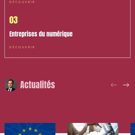
DÉCOUVRIR
03
Entreprises du numérique
DÉCOUVRIR
Actualités
16.07.26
15.07.26
1