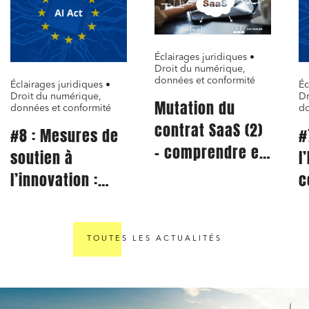
Éclairages juridiques •
Droit du numérique,
données et conformité
Éclairages juridiques •
Éc
Droit du numérique,
Dr
Mutation du
données et conformité
do
contrat SaaS (2)
#8 : Mesures de
#
– comprendre et
soutien à
l
appliquer les
l’innovation :
c
clauses types de
pourquoi le bac
a
la Commission
à sable
n
pour le Data Act
réglementaire
TOUTES LES ACTUALITÉS
est d’abord un
sujet de risque