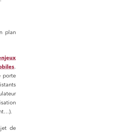
n plan
enjeux
obiles
.
e porte
istants
ulateur
isation
nt…).
jet de