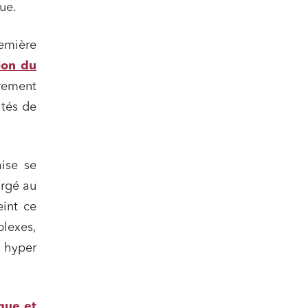
ue.
emière
ion du
èrement
ités de
ise se
argé au
eint ce
lexes,
« hyper
ique et