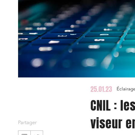
25.01.23
Éclairag
CNIL : l
viseur e
Partager