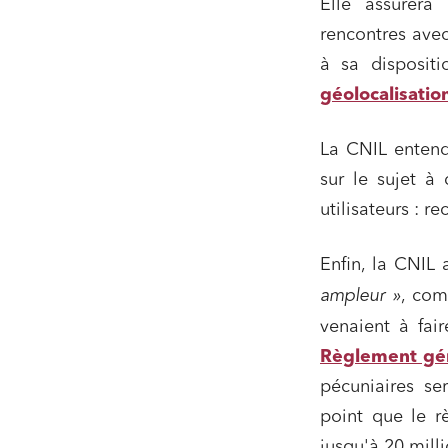
Elle assurer
rencontres avec
à sa disposit
géolocalisatio
La CNIL entend 
sur le sujet à
utilisateurs : 
Enfin, la CNIL
Relatio
ampleur »
, com
Media e
venaient à fai
Entrepr
Règlement gén
pécuniaires se
Mobilité
point que le r
Droit d
conform
jusqu'à 20 mill