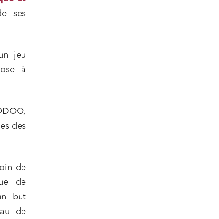
de ses
un jeu
pose à
OODOO,
les des
oin de
que de
un but
eau de