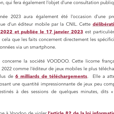
 qui fera également l’objet d’une consultation publiq
née 2023 aura également été l’occasion d’une pr
que d’un éditeur mobile par la CNIL. Cette
délibérat
2022 et publiée le 17 janvier 2023
est particuli
n cela que les faits concernent directement les spécific
données via un smartphone.
n concerne la société VOODOO. Cette licorne frança
 2022 comme l’éditeur de jeux mobiles le plus téléch
plus de
6 milliards de téléchargements
. Elle a att
osant une quantité impressionnante de jeux peu comp
 destinés à des sessions de quelques minutes, dits 
he à Voodoo de violer
l’article 82 de la loi informat