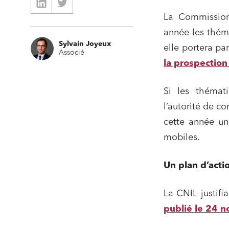
La Commission 
année les thém
Sylvain Joyeux
elle portera pa
Associé
la prospection 
Si les thémat
l’autorité de c
cette année un 
mobiles.
Un plan d’acti
La CNIL justifia
publié le 24 