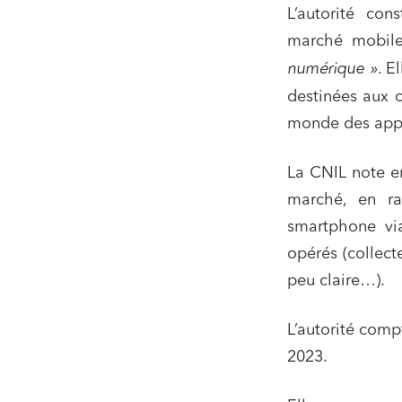
L’autorité con
marché mobile
numérique »
. E
destinées aux o
monde des appl
La CNIL note en
marché, en ra
smartphone via
opérés (collecte
peu claire…).
L’autorité comp
2023.