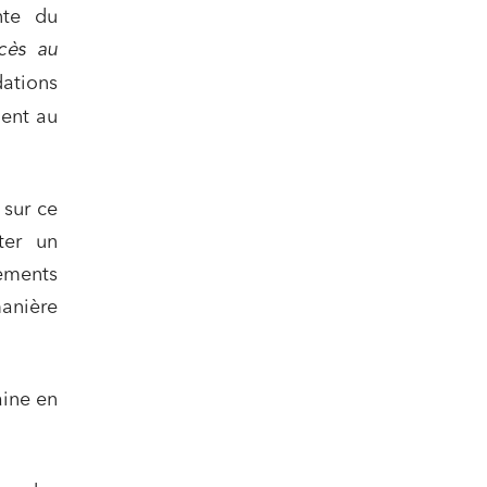
nte du
cès au
ations
ment au
 sur ce
ter un
ements
manière
aine en