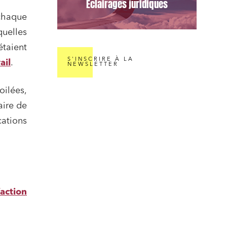
Éclairages juridiques
chaque
quelles
étaient
S'INSCRIRE À LA
ail
.
NEWSLETTER
ilées,
aire de
cations
action