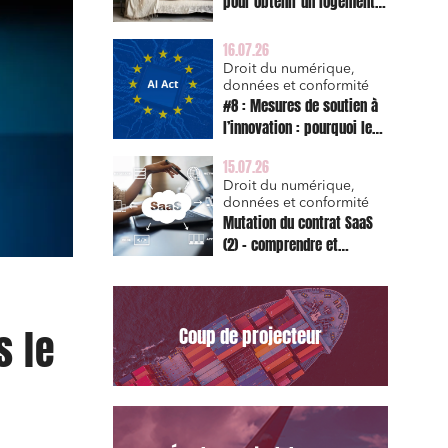
pour obtenir un logement
décent et prescription
triennale de l’action en
16.07.26
réparation
Droit du numérique,
données et conformité
#8 : Mesures de soutien à
l’innovation : pourquoi le
bac à sable réglementaire
15.07.26
est d’abord un sujet de
Droit du numérique,
risque juridique
données et conformité
Mutation du contrat SaaS
(2) – comprendre et
appliquer les clauses
types de la Commission
pour le Data Act
s le
Coup de projecteur