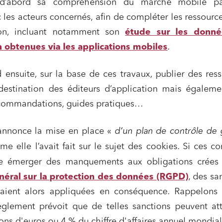
a d’abord sa compréhension du marché mobile p
 les acteurs concernés, afin de compléter les ressourc
ion, incluant notamment son
étude sur les donn
n obtenues via les applications mobiles
.
ensuite, sur la base de ces travaux, publier des res
 destination des éditeurs d’application mais égalem
recommandations, guides pratiques…
 annonce la mise en place «
d’un plan de contrôle de
ns commerciales et contrats
Associations et acteurs de l’éco
sociale et solidaire
me elle l’avait fait sur le sujet des cookies. Si ces co
t édition
Immobilier et habitat
re émerger des manquements aux obligations crées 
ises du numérique
Établissements financiers
éral sur la protection des données (RGPD)
, des sa
raient alors appliquées en conséquence. Rappelons 
 et transport
Règlement des litiges
èglement prévoit que de telles sanctions peuvent at
u numérique, données et
Relations sociales et droit du trav
ité
ions d'euros ou 4 % du chiffre d'affaires annuel mondial