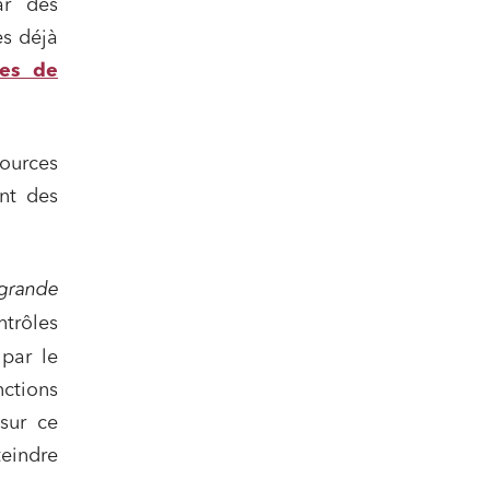
ar des
es déjà
ées de
sources
ent des
 grande
nomie
ntrôles
par le
nctions
sur ce
teindre
ail
.