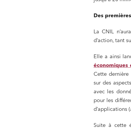
Services
Des premières
Projets
Urbani
La CNIL n’aur
Droit de
d’action, tant 
Acquisi
Elle a ainsi la
économiques d
J'ai lu 
Cette dernière 
sur des aspects
avec les donnée
pour les différ
d’applications 
Suite à cette 