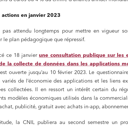
 publics et collectivités
Commande publique
 actions en janvier 2023
 immobiliers
Environnement
sme et aménagement
Banque finance et assurance
a pas attendu longtemps pour mettre en vigueur so
s sociétés et Fusions-
sur le plan pédagogique que répressif.
tions
ncé ce 18 janvier
une consultation publique sur les 
e la collecte de données dans les applications m
et j'accepte la
politique de confidentialité
est ouverte jusqu’au 10 février 2023. Le questionnair
 variés de l’économie des applications et les liens ex
s collectées. Il en ressort un intérêt certain du rég
ents modèles économiques utilisés dans la commercial
(achat, publicité, gratuit avec achats in-app, abonneme
étude, la CNIL publiera au second semestre un pro