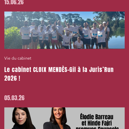
15.06.26
Vie du cabinet
Le cabinet CLOIX MENDÈS-Gil à la Juris’Run
2026 !
05.03.26