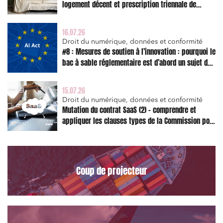
logement décent et prescription triennale de
l’action en réparation
16.07.26
Droit du numérique, données et conformité
#8 : Mesures de soutien à l’innovation : pourquoi le
bac à sable réglementaire est d’abord un sujet de
risque juridique
15.07.26
Droit du numérique, données et conformité
Mutation du contrat SaaS (2) – comprendre et
appliquer les clauses types de la Commission pour
le Data Act
Relations commerciales et contrats
Coup de projecteur
Associations et acteurs de l’économie sociale et
solidaire
Media et édition