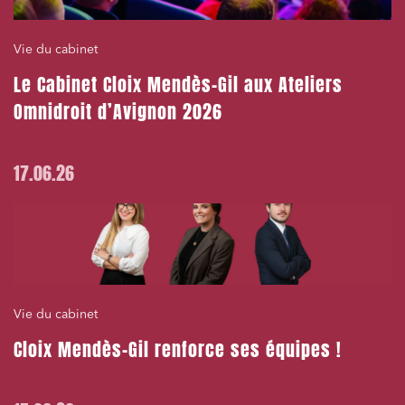
Droit des sociétés et Fusions-Acquisitions
Vie du cabinet
Le Cabinet Cloix Mendès-Gil aux Ateliers
J'ai lu et j'accepte la
politique de confidentialité
Omnidroit d’Avignon 2026
17.06.26
Vie du cabinet
Cloix Mendès-Gil renforce ses équipes !