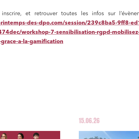
 publics et collectivités
Commande publique
scrire, et retrouver toutes les infos sur l’évène
 immobiliers
Environnement
printemps-des-dpo.com/session/239c8ba5-9ff8-ed
sme et aménagement
Banque finance et assurance
4dec/workshop-7-sensibilisation-rgpd-mobilisez
-grace-a-la-gamification
s sociétés et Fusions-
tions
et j'accepte la
politique de confidentialité
15.06.26