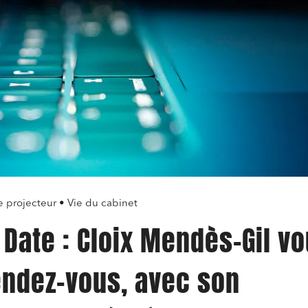
 projecteur • Vie du cabinet
 Date : Cloix Mendès-Gil v
ndez-vous, avec son