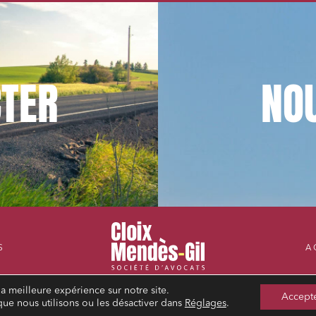
TER
NO
S
A
la meilleure expérience sur notre site.
Accept
que nous utilisons ou les désactiver dans
Réglages
.
MENTIONS LÉGALES
POLITIQUE DE CONFIDENTIALITÉ