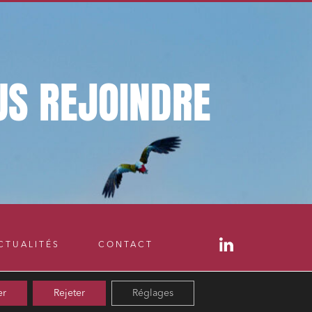
US
REJOINDRE
CTUALITÉS
CONTACT
er
Rejeter
Réglages