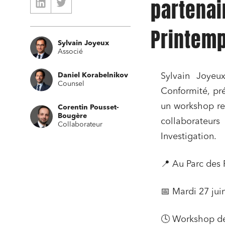
partenai
Printem
Sylvain Joyeux
Associé
Daniel Korabelnikov
Sylvain Joyeu
Counsel
Conformité, pr
un workshop rel
Corentin Pousset-
Bougère
collaborateurs
Collaborateur
Investigation.
Relatio
Media e
📍 Au Parc des 
Entrepr
📅 Mardi 27 jui
Mobilité
Droit d
🕓 Workshop de 
conform