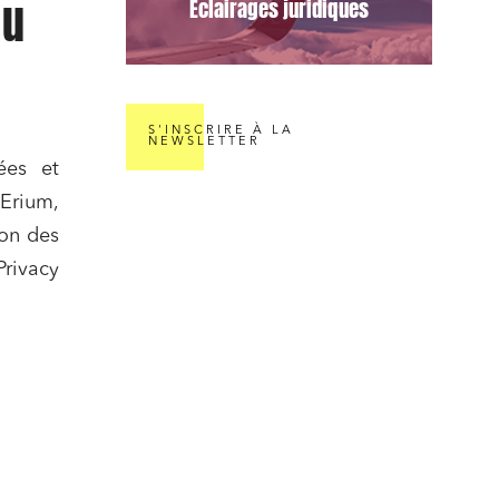
du
Éclairages juridiques
S'INSCRIRE À LA
NEWSLETTER
ées et
 Erium,
ion des
rivacy
nomie
ail