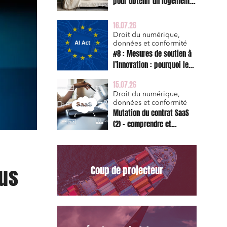
pour obtenir un logement
décent et prescription
triennale de l’action en
16.07.26
réparation
Droit du numérique,
données et conformité
#8 : Mesures de soutien à
l’innovation : pourquoi le
bac à sable réglementaire
15.07.26
est d’abord un sujet de
Droit du numérique,
risque juridique
données et conformité
Mutation du contrat SaaS
(2) – comprendre et
appliquer les clauses
types de la Commission
pour le Data Act
ous
Coup de projecteur