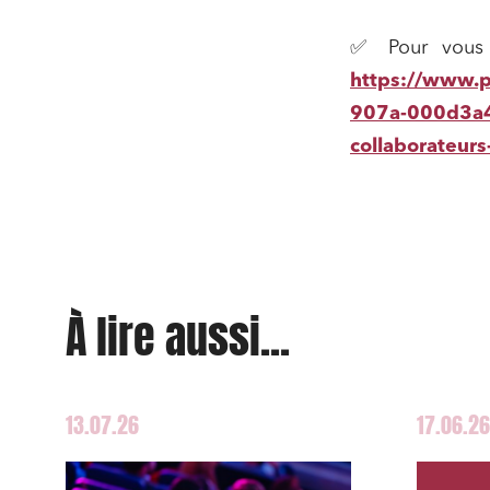
Services
✅ Pour vous in
Projets
https://www.
Urbani
907a-000d3a47
collaborateurs
Droit de
Acquisi
J'ai lu 
À lire aussi...
13.07.26
17.06.26