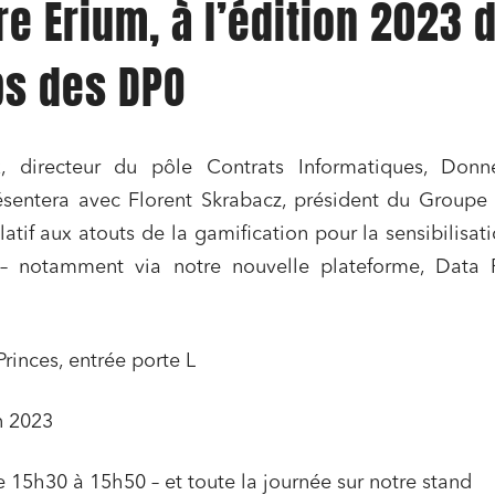
re Erium, à l’édition 2023 
ps des DPO
x, directeur du pôle Contrats Informatiques, Donn
ésentera avec Florent Skrabacz, président du Groupe
atif aux atouts de la gamification pour la sensibilisat
 – notamment via notre nouvelle plateforme, Data P
ns commerciales et contrats
Associations et acteurs de l’éco
sociale et solidaire
t édition
Immobilier et habitat
Princes, entrée porte L
ises du numérique
Établissements financiers
n 2023
 et transport
Règlement des litiges
u numérique, données et
Relations sociales et droit du trav
15h30 à 15h50 – et toute la journée sur notre stand
ité