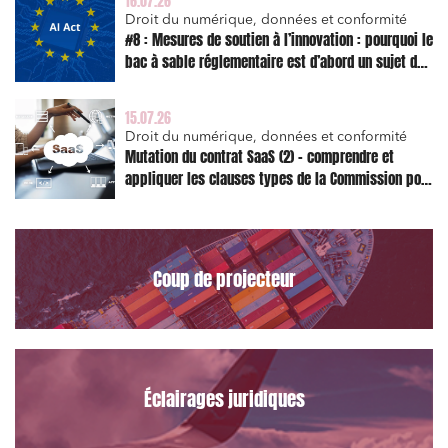
16.07.26
Droit du numérique, données et conformité
#8 : Mesures de soutien à l’innovation : pourquoi le
bac à sable réglementaire est d’abord un sujet de
Relations commerciales et contrats
risque juridique
Associations et acteurs de l’économie sociale et
15.07.26
solidaire
Droit du numérique, données et conformité
Mutation du contrat SaaS (2) – comprendre et
Media et édition
appliquer les clauses types de la Commission pour
le Data Act
Immobilier et habitat
Entreprises du numérique
Établissements financiers
Coup de projecteur
Mobilité et transport
Règlement des litiges
Droit du numérique, données et conformité
Éclairages juridiques
Relations sociales et droit du travail
Services publics et collectivités