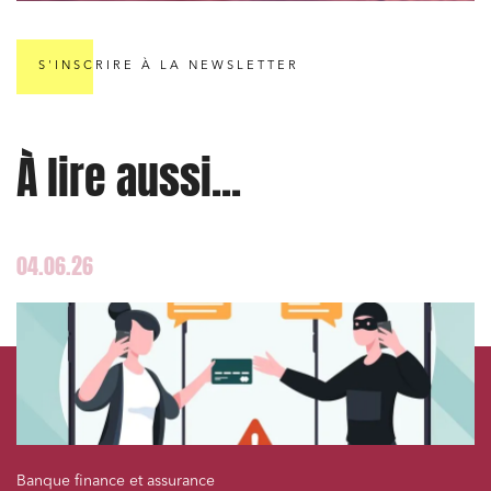
Commande publique
S'INSCRIRE À LA NEWSLETTER
Projets immobiliers
Environnement
Urbanisme et aménagement
À lire aussi...
Banque finance et assurance
Droit des sociétés et Fusions-Acquisitions
04.06.26
J'ai lu et j'accepte la
politique de confidentialité
Banque finance et assurance