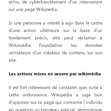
et/ou de cyberharcèlement d'un intervenant
Associations et acteurs de l’économie sociale et
solidaire
sur une page Wikipédia.
Media et édition
Si une personne a intérêt à agir dans le cadre
Immobilier et habitat
d’une action ultérieure sur la base d’un
Entreprises du numérique
fondement précis, elle peut réclamer à
Établissements financiers
Wikimédia Foundation les données
Mobilité et transport
utilisateurs d’un créateur de contenu sur son
Règlement des litiges
site.
Droit du numérique, données et conformité
Les actions mises en œuvre par wikimédia
Relations sociales et droit du travail
Services publics et collectivités
Il est fort intéressant de constater que, suite à
Commande publique
cette ordonnance, Wikipédia a jugé bon
d'apposer sur la page qui concerne l'individu
Projets immobiliers
en question un bandeau spécial, témoignage
Environnement