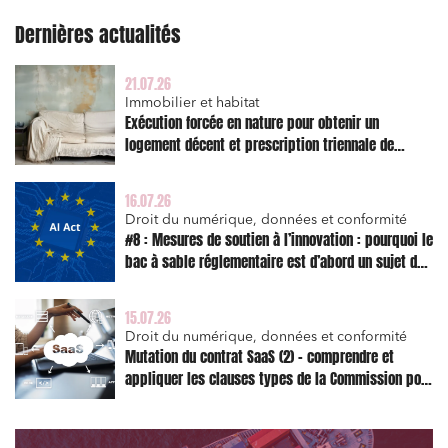
Dernières actualités
21.07.26
Immobilier et habitat
Exécution forcée en nature pour obtenir un
logement décent et prescription triennale de
l’action en réparation
16.07.26
Droit du numérique, données et conformité
Relations commerciales et contrats
#8 : Mesures de soutien à l’innovation : pourquoi le
bac à sable réglementaire est d’abord un sujet de
Associations et acteurs de l’économie sociale et
solidaire
risque juridique
Media et édition
15.07.26
Droit du numérique, données et conformité
Immobilier et habitat
Mutation du contrat SaaS (2) – comprendre et
appliquer les clauses types de la Commission pour
Entreprises du numérique
le Data Act
Établissements financiers