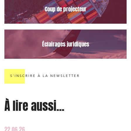
Mobilité et transport
Coup de projecteur
Règlement des litiges
Droit du numérique, données et conformité
Relations sociales et droit du travail
Services publics et collectivités
Éclairages juridiques
Commande publique
Projets immobiliers
Environnement
S'INSCRIRE À LA NEWSLETTER
Urbanisme et aménagement
Banque finance et assurance
À lire aussi...
Droit des sociétés et Fusions-Acquisitions
22.06.26
J'ai lu et j'accepte la
politique de confidentialité