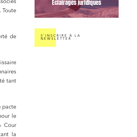
Éclairages juridiques
ssociés
. Toute
erté de
S'INSCRIRE À LA
NEWSLETTER
issaire
naires
té tant
nomie
u pacte
pour le
a Cour
ant la