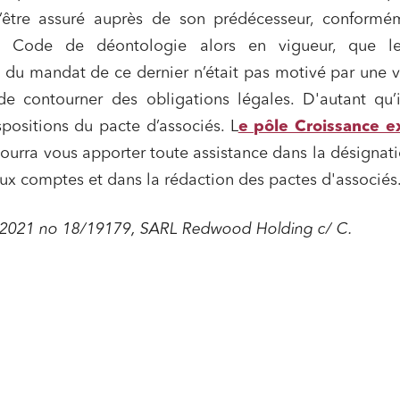
u numérique, données et
Relations sociales et droit du trav
’être assuré auprès de son prédécesseur, conformé
ité
du Code de déontologie alors en vigueur, que l
 publics et collectivités
Commande publique
 du mandat de ce dernier n’était pas motivé par une 
 immobiliers
Environnement
de contourner des obligations légales. D'autant qu’i
sme et aménagement
Banque finance et assurance
positions du pacte d’associés. L
e pôle Croissance e
s sociétés et Fusions-
ourra vous apporter toute assistance dans la désignat
tions
x comptes et dans la rédaction des pactes d'associés
/2021 no 18/19179, SARL Redwood Holding c/ C.
et j'accepte la
politique de confidentialité