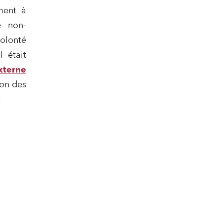
ail
ment à
e non-
volonté
l était
xterne
ion des
.