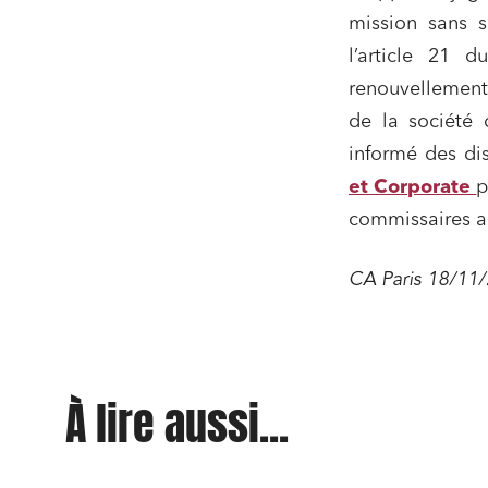
Droit d
mission sans s
conform
l’article 21 
Services
renouvellement
Projets
de la société 
Urbani
informé des dis
Droit de
et Corporate
p
Acquisi
commissaires au
CA Paris 18/11
J'ai lu 
À lire aussi...