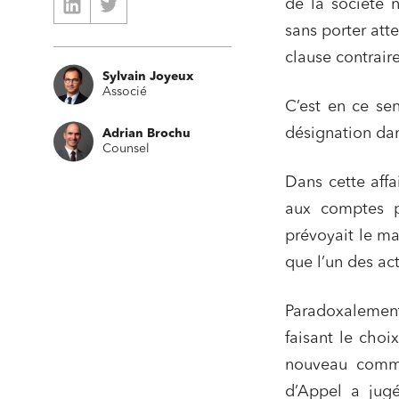
de la société 
sans porter att
clause contraire
Sylvain Joyeux
Associé
C’est en ce se
désignation da
Adrian Brochu
Counsel
Dans cette affa
aux comptes pa
prévoyait le ma
que l’un des act
Relatio
Paradoxalement 
Media e
faisant le choi
Entrepr
nouveau commis
Mobilité
d’Appel a jug