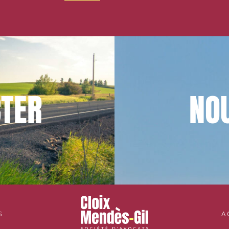
TER
NO
S
A