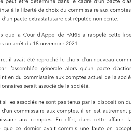
ne peut être déterminé dans le cadre d’un pacte d’a
einte à la liberté de choix du commissaire aux comptes
 d’un pacte extrastatutaire est réputée non écrite.
ns que la Cour d’Appel de PARIS a rappelé cette lib
ns un arrêt du 18 novembre 2021.
ire, il avait été reproché le choix d’un nouveau comm
r l’assemblée générale alors qu’un pacte d’action
intien du commissaire aux comptes actuel de la socié
ionnaires serait associé de la société.
ns commerciales et contrats
Associations et acteurs de l’éco
sociale et solidaire
si les associés ne sont pas tenus par la disposition d
t édition
Immobilier et habitat
x d’un commissaire aux comptes, il en est autrement 
ises du numérique
Établissements financiers
saire aux comptes. En effet, dans cette affaire, l
 et transport
Règlement des litiges
é que ce dernier avait commis une faute en accept