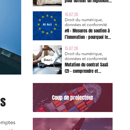
pour obtenir un logement
décent et prescription
triennale de l’action en
16.07.26
réparation
Droit du numérique,
données et conformité
#8 : Mesures de soutien à
l’innovation : pourquoi le
bac à sable réglementaire
15.07.26
est d’abord un sujet de
Droit du numérique,
risque juridique
données et conformité
Mutation du contrat SaaS
(2) – comprendre et
appliquer les clauses
types de la Commission
pour le Data Act
és
Coup de projecteur
omptes