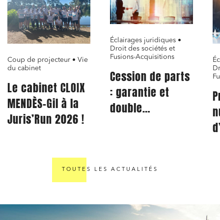
Éclairages juridiques •
Droit des sociétés et
Fusions-Acquisitions
Coup de projecteur • Vie
Éc
du cabinet
Dr
Cession de parts
Fu
Le cabinet CLOIX
: garantie et
P
MENDÈS-Gil à la
double
n
Juris’Run 2026 !
indemnisation
d
d
TOUTES LES ACTUALITÉS