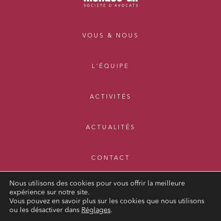
VOUS & NOUS
L'ÉQUIPE
ACTIVITÉS
ACTUALITÉS
CONTACT
Nous utilisons des cookies pour vous offrir la meilleure
expérience sur notre site.
Vous pouvez en savoir plus sur les cookies que nous utilisons
ou les désactiver dans
Réglages
.
MENTIONS LÉGALES