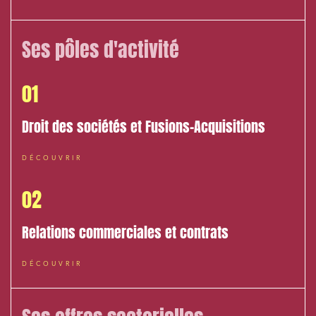
Ses pôles d'activité
01
Relations commerciales et contrats
Droit des sociétés et Fusions-Acquisitions
Associations et acteurs de l’économie sociale et
solidaire
DÉCOUVRIR
Media et édition
02
Immobilier et habitat
Relations commerciales et contrats
Entreprises du numérique
Établissements financiers
DÉCOUVRIR
Mobilité et transport
Règlement des litiges