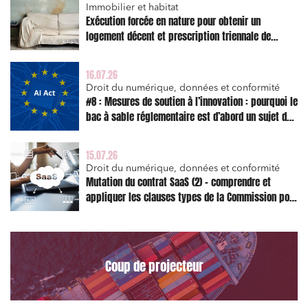
Immobilier et habitat
Exécution forcée en nature pour obtenir un
logement décent et prescription triennale de
l’action en réparation
16.07.26
Droit du numérique, données et conformité
#8 : Mesures de soutien à l’innovation : pourquoi le
Relations commerciales et contrats
bac à sable réglementaire est d’abord un sujet de
Associations et acteurs de l’économie sociale et
risque juridique
solidaire
15.07.26
Media et édition
Droit du numérique, données et conformité
Mutation du contrat SaaS (2) – comprendre et
Immobilier et habitat
appliquer les clauses types de la Commission pour
Entreprises du numérique
le Data Act
Établissements financiers
Mobilité et transport
Coup de projecteur
Règlement des litiges
Droit du numérique, données et conformité