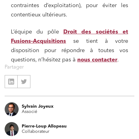
contraintes d’exploitation), pour éviter les
contentieux ultérieurs.
L’équipe du pôle
Droit des sociétés et
Fusions-Acquisitions
se tient à votre
disposition pour répondre à toutes vos
questions, n’hésitez pas à
nous contacter
.
Relations commerciales et contrats
Partager
Associations et acteurs de l’économie sociale et
solidaire
Media et édition
Immobilier et habitat
Sylvain Joyeux
Entreprises du numérique
Associé
Établissements financiers
Pierre-Loup Allopeau
Mobilité et transport
Collaborateur