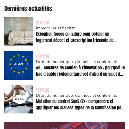
Règlement des litiges
Dernières actualités
Droit du numérique, données et conformité
Relations sociales et droit du travail
21.07.26
Immobilier et habitat
Services publics et collectivités
Exécution forcée en nature pour obtenir un
logement décent et prescription triennale de
Commande publique
l’action en réparation
Projets immobiliers
16.07.26
Environnement
Droit du numérique, données et conformité
#8 : Mesures de soutien à l’innovation : pourquoi le
Urbanisme et aménagement
bac à sable réglementaire est d’abord un sujet de
risque juridique
Banque finance et assurance
15.07.26
Droit des sociétés et Fusions-Acquisitions
Droit du numérique, données et conformité
Mutation du contrat SaaS (2) – comprendre et
appliquer les clauses types de la Commission pour
le Data Act
J'ai lu et j'accepte la
politique de confidentialité