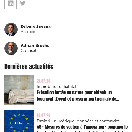
Relations commerciales et contrats
Sylvain Joyeux
Associations et acteurs de l’économie sociale et
Associé
solidaire
Media et édition
Adrian Brochu
Counsel
Immobilier et habitat
Dernières actualités
Entreprises du numérique
Établissements financiers
21.07.26
Mobilité et transport
Immobilier et habitat
Exécution forcée en nature pour obtenir un
Règlement des litiges
logement décent et prescription triennale de
l’action en réparation
Droit du numérique, données et conformité
16.07.26
Relations sociales et droit du travail
Droit du numérique, données et conformité
#8 : Mesures de soutien à l’innovation : pourquoi le
Services publics et collectivités