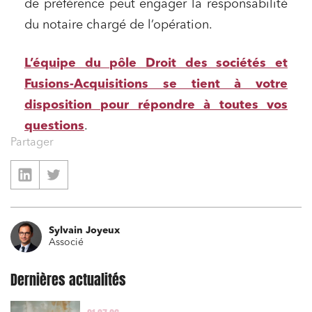
Droit du numérique, données et conformité
de préférence peut engager la responsabilité
du notaire chargé de l’opération.
Relations sociales et droit du travail
Services publics et collectivités
L’équipe du pôle Droit des sociétés et
Commande publique
Fusions-Acquisitions se tient à votre
Projets immobiliers
disposition pour répondre à toutes vos
Environnement
questions
.
Partager
Urbanisme et aménagement
Banque finance et assurance
Droit des sociétés et Fusions-Acquisitions
Sylvain Joyeux
Associé
J'ai lu et j'accepte la
politique de confidentialité
Dernières actualités