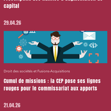
capital
29.04.26
Droit des sociétés et Fusions-Acquisitions
Cumul de missions : la CEP pose ses lignes
rouges pour le commissariat aux apports
21.04.26