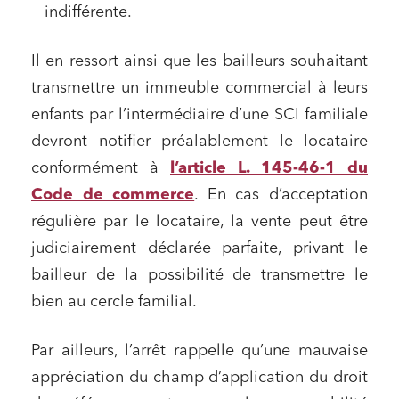
indifférente.
Il en ressort ainsi que les bailleurs souhaitant
transmettre un immeuble commercial à leurs
enfants par l’intermédiaire d’une SCI familiale
Relations commerciales et contrats
devront notifier préalablement le locataire
conformément à
l’article L. 145-46-1 du
Associations et acteurs de l’économie sociale et
solidaire
Code de commerce
. En cas d’acceptation
Media et édition
régulière par le locataire, la vente peut être
Immobilier et habitat
judiciairement déclarée parfaite, privant le
bailleur de la possibilité de transmettre le
Entreprises du numérique
bien au cercle familial.
Établissements financiers
Mobilité et transport
Par ailleurs, l’arrêt rappelle qu’une mauvaise
Règlement des litiges
appréciation du champ d’application du droit