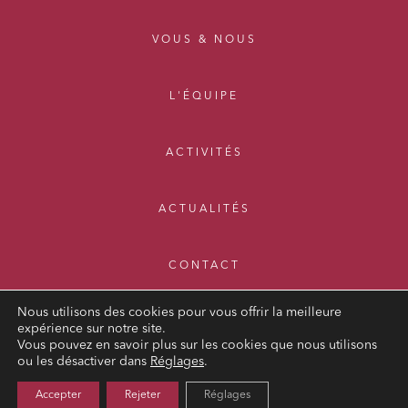
VOUS & NOUS
L'ÉQUIPE
ACTIVITÉS
ACTUALITÉS
CONTACT
Nous utilisons des cookies pour vous offrir la meilleure
expérience sur notre site.
Vous pouvez en savoir plus sur les cookies que nous utilisons
ou les désactiver dans
Réglages
.
MENTIONS LÉGALES
Accepter
Rejeter
Réglages
POLITIQUE DE CONFIDENTIALITÉ