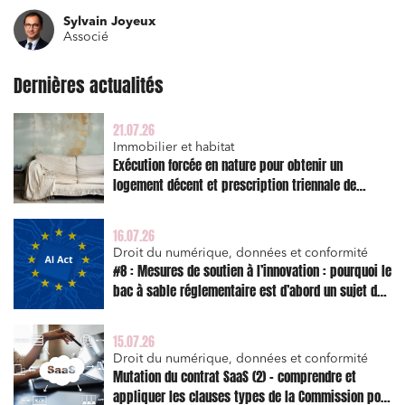
Environnement
Sylvain Joyeux
Associé
Urbanisme et aménagement
Dernières actualités
Banque finance et assurance
Droit des sociétés et Fusions-Acquisitions
21.07.26
Immobilier et habitat
Exécution forcée en nature pour obtenir un
logement décent et prescription triennale de
l’action en réparation
J'ai lu et j'accepte la
politique de confidentialité
16.07.26
Droit du numérique, données et conformité
#8 : Mesures de soutien à l’innovation : pourquoi le
bac à sable réglementaire est d’abord un sujet de
risque juridique
15.07.26
Droit du numérique, données et conformité
Mutation du contrat SaaS (2) – comprendre et
appliquer les clauses types de la Commission pour