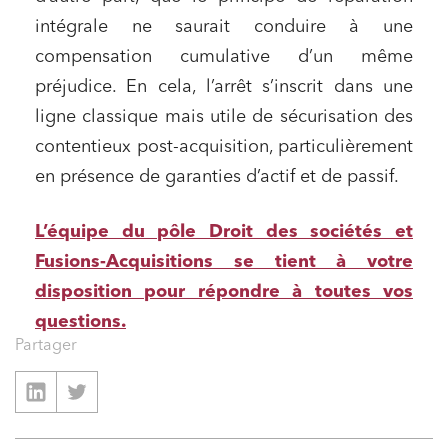
Relations commerciales et contrats
intégrale ne saurait conduire à une
Associations et acteurs de l’économie sociale et
solidaire
compensation cumulative d’un même
préjudice. En cela, l’arrêt s’inscrit dans une
Media et édition
ligne classique mais utile de sécurisation des
Immobilier et habitat
contentieux post-acquisition, particulièrement
Entreprises du numérique
en présence de garanties d’actif et de passif.
Établissements financiers
Mobilité et transport
L’équipe du pôle Droit des sociétés et
Fusions-Acquisitions se tient à votre
Règlement des litiges
disposition pour répondre à toutes vos
Droit du numérique, données et conformité
questions.
Relations sociales et droit du travail
Partager
Services publics et collectivités
Commande publique
Projets immobiliers