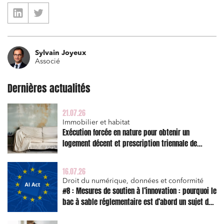
Établissements financiers
Mobilité et transport
Règlement des litiges
Sylvain Joyeux
Droit du numérique, données et conformité
Associé
Relations sociales et droit du travail
Dernières actualités
Services publics et collectivités
Commande publique
21.07.26
Immobilier et habitat
Projets immobiliers
Exécution forcée en nature pour obtenir un
logement décent et prescription triennale de
Environnement
l’action en réparation
Urbanisme et aménagement
16.07.26
Banque finance et assurance
Droit du numérique, données et conformité
#8 : Mesures de soutien à l’innovation : pourquoi le
Droit des sociétés et Fusions-Acquisitions
bac à sable réglementaire est d’abord un sujet de
risque juridique