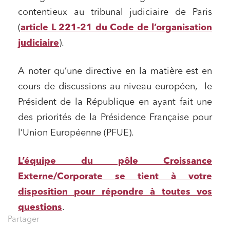
contentieux au tribunal judiciaire de Paris
(
article L 221-21 du Code de l’organisation
judiciaire
).
A noter qu’une directive en la matière est en
cours de discussions au niveau européen, le
Président de la République en ayant fait une
des priorités de la Présidence Française pour
l’Union Européenne (PFUE).
Relations commerciales et contrats
Associations et acteurs de l’économie sociale et
L’équipe du pôle Croissance
solidaire
Externe/Corporate se tient à votre
Media et édition
disposition pour répondre à toutes vos
Immobilier et habitat
questions
.
Entreprises du numérique
Partager