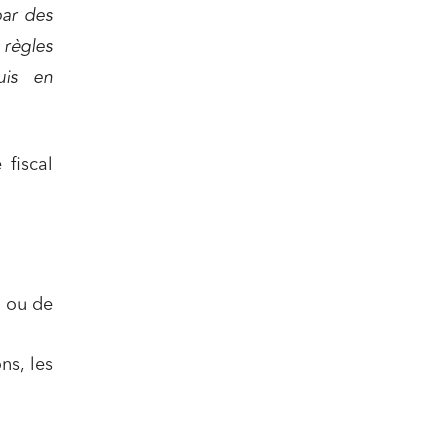
par des
 règles
uis en
 fiscal
n ou de
ns, les