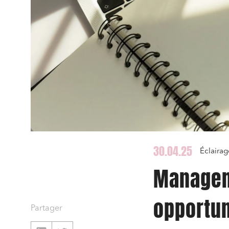
30.04.25
Éclairag
Managem
opportun
Partager