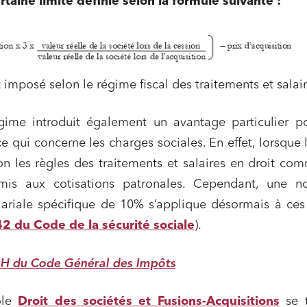
rtaine limite définie selon la formule suivante :
 imposé selon le régime fiscal des traitements et salair
ime introduit également un avantage particulier po
ce qui concerne les charges sociales. En effet, lorsque 
n les règles des traitements et salaires en droit com
mis aux cotisations patronales. Cependant, une no
lariale spécifique de 10% s’applique désormais à ces
42 du Code de la sécurité sociale
).
s H du Code Général des Impôts
ôle
Droit des sociétés et Fusions-Acquisitions
se t