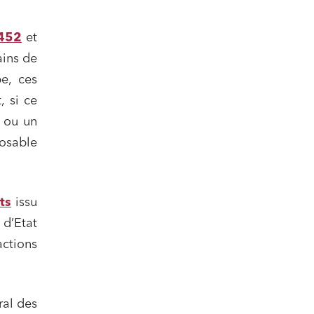
452
et
ains de
e, ces
, si ce
é ou un
posable
ts
issu
 d’Etat
ctions
ral des