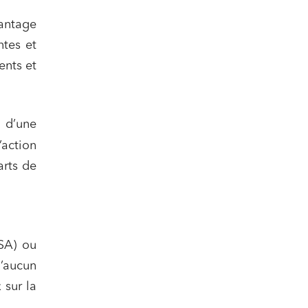
vantage
ntes et
ents et
 d’une
action
arts de
nomie
BSA) ou
d’aucun
 sur la
ail