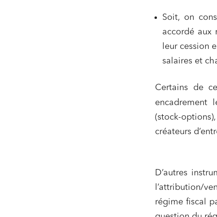
Soit, on cons
accordé aux m
leur cession 
salaires et ch
Certains de c
encadrement lé
(stock-options)
Relatio
créateurs d’ent
Media e
Entrepr
D’autres instru
l’attribution/v
Mobilité
régime fiscal p
Droit d
conform
question du ré