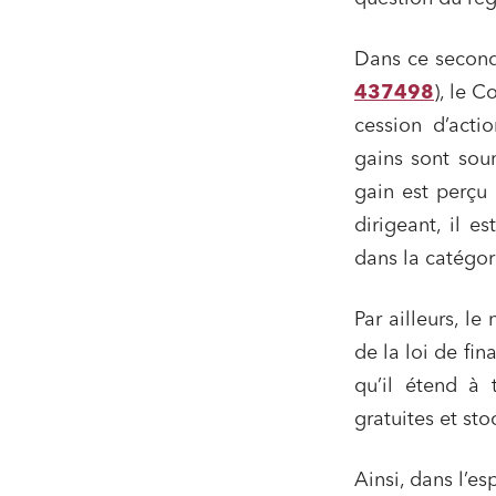
Services
Dans ce second 
Projets
437498
), le C
Urbani
cession d’act
Droit de
gains sont sou
Acquisi
gain est perçu 
dirigeant, il 
dans la catégori
J'ai lu 
Par ailleurs, le
de la loi de fi
qu’il étend à 
gratuites et st
Ainsi, dans l’es