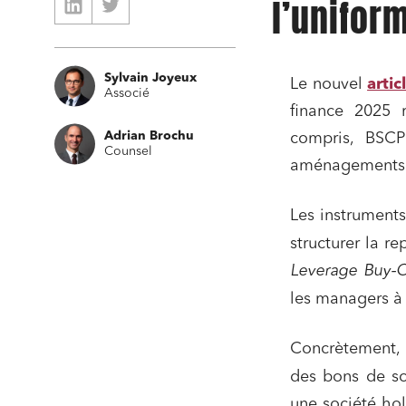
l’unifor
Sylvain Joyeux
Le nouvel
arti
Associé
finance 2025 
Adrian Brochu
compris, BSCP
Counsel
aménagements
Les instrument
structurer la r
Leverage Buy-
les managers à p
Concrètement
des bons de sou
une société ho