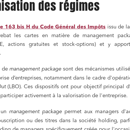
misation des régimes
cle 163 bis H du Code Général des Impôts
issu de la
rebat les cartes en matière de management pack
E, actions gratuites et stock-options) et y appor
.
s de
management package
sont des mécanismes utilis
eprise d’entreprises, notamment dans le cadre d'opérat
Out
(LBO). Ces dispositifs ont pour objectif principal d’
articiper activement à la valorisation de l'entreprise.
, un
management package
permet aux managers d'ac
scription ou des titres dans la société holding, parf
lding de managers spécifiquement créée pour l'occas