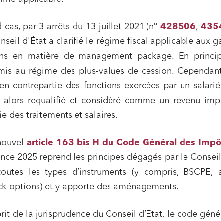
 publics et collectivités
Commande publique
cas, par 3 arrêts du 13 juillet 2021 (n°
428506
,
435
 immobiliers
Environnement
onseil d'État a clarifié le régime fiscal applicable aux g
sme et aménagement
Banque finance et assurance
ions en matière de management package. En princip
s sociétés et Fusions-
mis au régime des plus-values de cession. Cependant
tions
en contrepartie des fonctions exercées par un salari
est alors requalifié et considéré comme un revenu im
e des traitements et salaires.
et j'accepte la
politique de confidentialité
 nouvel
article 163 bis H du Code Général des Impô
nance 2025 reprend les principes dégagés par le Conseil
toutes les types d’instruments (y compris, BSCPE, a
ock-options) et y apporte des aménagements.
prit de la jurisprudence du Conseil d’Etat, le code géné