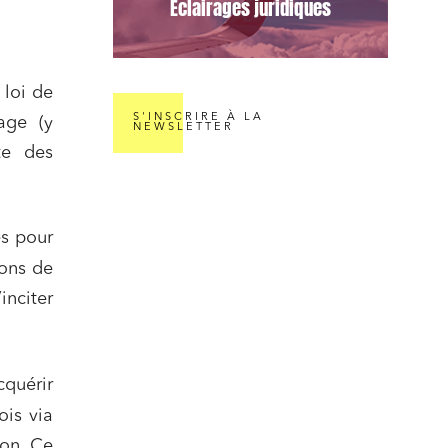
Éclairages juridiques
 loi de
S'INSCRIRE À LA
age (y
NEWSLETTER
te des
és pour
ions de
inciter
quérir
ois via
ion. Ce