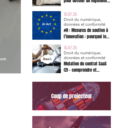
pour obtenir un logement
décent et prescription
triennale de l’action en
16.07.26
réparation
Droit du numérique,
données et conformité
#8 : Mesures de soutien à
l’innovation : pourquoi le
bac à sable réglementaire
15.07.26
est d’abord un sujet de
Droit du numérique,
risque juridique
données et conformité
Mutation du contrat SaaS
(2) – comprendre et
appliquer les clauses
types de la Commission
pour le Data Act
Coup de projecteur