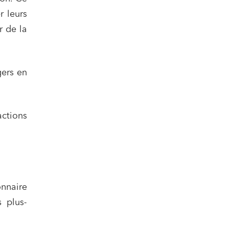
r leurs
r de la
gers en
ctions
onnaire
s plus-