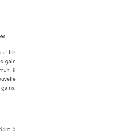
es.
ur les
le gain
mun, il
uvelle
 gains.
ient à