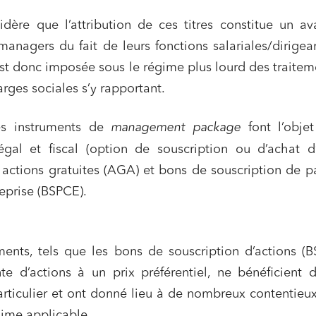
idère que l’attribution de ces titres constitue un a
anagers du fait de leurs fonctions salariales/dirigea
est donc imposée sous le régime plus lourd des traitem
arges sociales s’y rapportant.
es instruments de
management package
font l’objet
gal et fiscal (option de souscription ou d’achat d’
, actions gratuites (AGA) et bons de souscription de p
ns commerciales et contrats
Associations et acteurs de l’éco
reprise (BSPCE).
sociale et solidaire
t édition
Immobilier et habitat
ises du numérique
Établissements financiers
ments, tels que les bons de souscription d’actions (
ente d’actions à un prix préférentiel, ne bénéficient 
 et transport
Règlement des litiges
articulier et ont donné lieu à de nombreux contentieux
u numérique, données et
Relations sociales et droit du trav
ité
gime applicable.