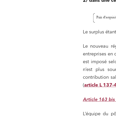
2/ dans une ce
Le surplus étant
Le nouveau rég
entreprises en 
est imposé selo
n’est plus sou
contribution sa
(
article L 137-
Article 163 bi
L’équipe du p