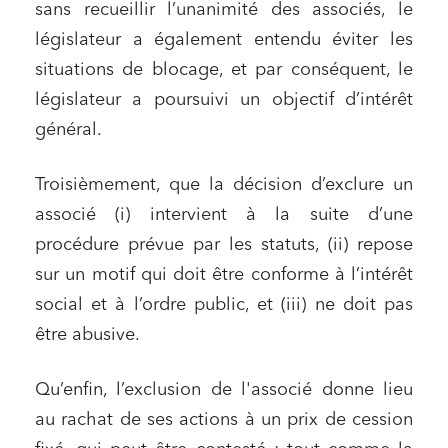
solidaire
sans recueillir l’unanimité des associés, le
législateur a également entendu éviter les
Media et édition
situations de blocage, et par conséquent, le
Immobilier et habitat
législateur a poursuivi un objectif d’intérêt
Entreprises du numérique
général.
Établissements financiers
Mobilité et transport
Troisièmement, que la décision d’exclure un
associé (i) intervient à la suite d’une
Règlement des litiges
procédure prévue par les statuts, (ii) repose
Droit du numérique, données et conformité
sur un motif qui doit être conforme à l’intérêt
Relations sociales et droit du travail
social et à l’ordre public, et (iii) ne doit pas
Services publics et collectivités
être abusive.
Commande publique
Qu’enfin, l’exclusion de l'associé donne lieu
Projets immobiliers
au rachat de ses actions à un prix de cession
Environnement