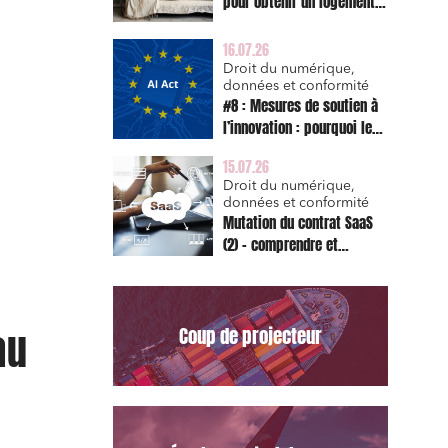
pour obtenir un logement
décent et prescription
triennale de l’action en
16.07.26
réparation
Droit du numérique,
données et conformité
#8 : Mesures de soutien à
l’innovation : pourquoi le
bac à sable réglementaire
15.07.26
est d’abord un sujet de
Droit du numérique,
risque juridique
données et conformité
Mutation du contrat SaaS
(2) – comprendre et
appliquer les clauses
types de la Commission
pour le Data Act
au
Coup de projecteur