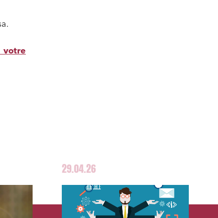
sa.
 votre
29.04.26