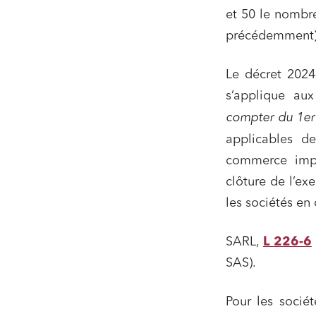
et 50 le nombr
précédemment)
Le décret 2024
s’applique au
compter du 1er 
applicables d
commerce impo
Relatio
clôture de l’ex
les sociétés e
Media e
Entrepr
SARL,
L 226-6
Mobilité
SAS).
Droit d
conform
Pour les socié