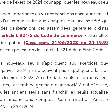
 publics et collectivités
Commande publique
ture de l’exercice 2024 pour appliquer les nouveaux seui
 immobiliers
Environnement
a son importance au vu des sanctions encourues en l’
sme et aménagement
Banque finance et assurance
 d’un commissaire aux comptes par une société qui
s sociétés et Fusions-
é des délibérations des assemblées générales ordina
tions
’
article L 821-5 du Code de commerce
, cette nulli
rdre public
(Cass. com. 21/06/2023 no 21-19.9
es en application de l’article L 821-6 du même Code.
et j'accepte la
politique de confidentialité
es nouveaux seuils s’appliquent aux exercices ouv
janvier 2024, ils ne peuvent pas s’appliquer à la clô
1 décembre 2023. A cette date, seuls les anciens seui
 lors, l’assemblée générale d’une société qui dépasse
les anciens seuils sans franchir les seuils actualisé
commissaire aux comptes (Communication Ansa, 
019 du 3/04/2024).