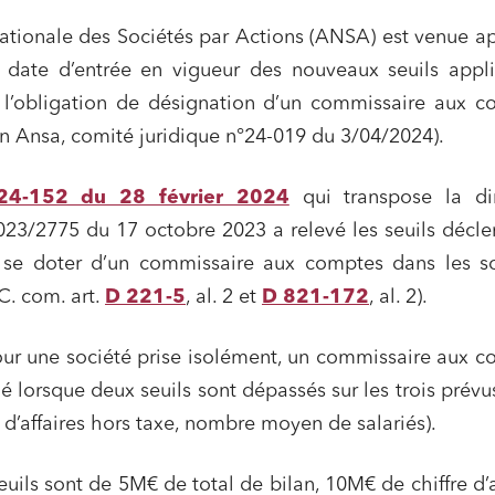
ationale des Sociétés par Actions (ANSA) est venue a
a date d’entrée en vigueur des nouveaux seuils appl
 l’obligation de désignation d’un commissaire aux c
 Ansa, comité juridique n°24-019 du 3/04/2024).
24-152 du 28 février 2024
qui transpose la dir
23/2775 du 17 octobre 2023 a relevé les seuils décl
e se doter d’un commissaire aux comptes dans les so
C. com. art.
D 221-5
, al. 2 et
D 821-172
, al. 2).
r une société prise isolément, un commissaire aux c
 lorsque deux seuils sont dépassés sur les trois prévus
e d’affaires hors taxe, nombre moyen de salariés).
uils sont de 5M€ de total de bilan, 10M€ de chiffre d’a