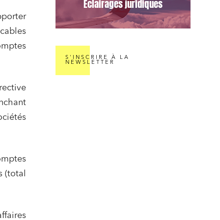
Éclairages juridiques
pporter
icables
omptes
S'INSCRIRE À LA
NEWSLETTER
ective
enchant
ciétés
omptes
 (total
ffaires