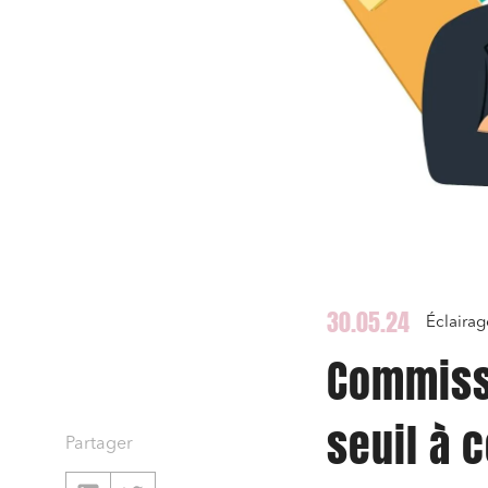
30.05.24
Éclairag
Commiss
seuil à 
Partager