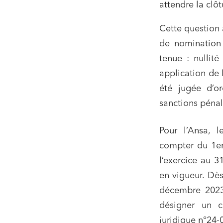
Services
attendre la clô
Projets
Cette question 
Urbani
de nomination
Droit de
tenue : nullit
Acquisi
application de l
été jugée d’o
sanctions pénal
J'ai lu 
Pour l’Ansa, l
compter du 1er 
l’exercice au 3
en vigueur. Dès
décembre 2023, 
désigner un 
juridique n°24-