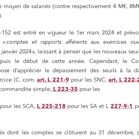
e moyen de salariés (contre respectivement 4 M€, 8M
.
-152 est entré en vigueur le 1er mars 2024 et prévoi
x «
comptes et rapports aff
é
rents aux exercices ou
janvier 2024
», laissant à penser que les nouveaux seui
epuis le début de cette année. Cependant, le C
se d’apprécier le dépassement des seuils à la d
ns commerciales et contrats
Associations et acteurs de l’éco
ercice (C. com.
art. L 221-9
pour les SNC,
art. L 222-
sociale et solidaire
n commandite simple,
L 223-35
pour les
t édition
Immobilier et habitat
ises du numérique
Établissements financiers
pour les SCA,
L 225-218
pour les SA et L
227-9-1
po
 et transport
Règlement des litiges
u numérique, données et
Relations sociales et droit du trav
ité
tés dont les comptes se clôturent au 31 décembre, d