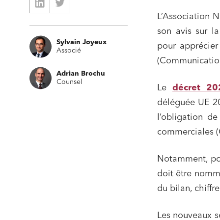
L’Association N
son avis sur l
Sylvain Joyeux
pour apprécier
Associé
(Communication
Adrian Brochu
Counsel
Le
décret 20
déléguée UE 20
l’obligation d
commerciales (
Notamment, pou
doit être nommé
du bilan, chiffr
Les nouveaux se