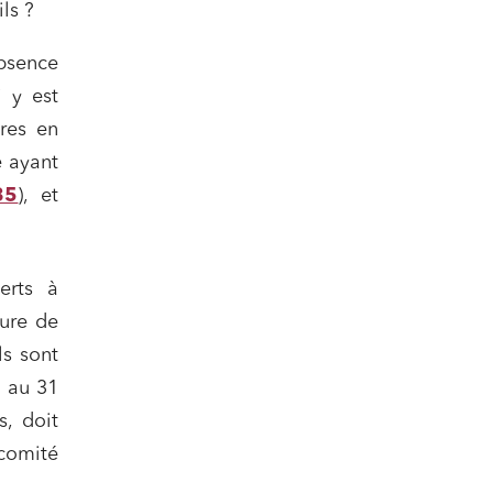
ls ?
absence
 y est
ires en
té ayant
85
), et
erts à
ture de
ls sont
, au 31
s, doit
comité