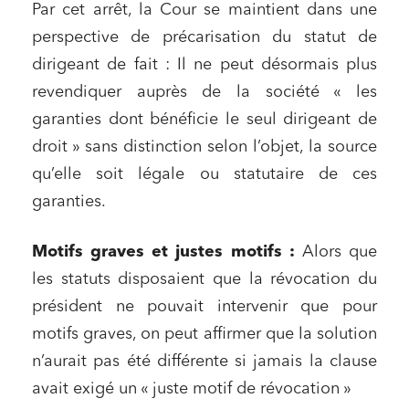
Par cet arrêt, la Cour se maintient dans une
perspective de précarisation du statut de
dirigeant de fait : Il ne peut désormais plus
revendiquer auprès de la société « les
garanties dont bénéficie le seul dirigeant de
droit » sans distinction selon l’objet, la source
qu’elle soit légale ou statutaire de ces
garanties.
Motifs graves et justes motifs :
Alors que
les statuts disposaient que la révocation du
Relations commerciales et contrats
président ne pouvait intervenir que pour
motifs graves, on peut affirmer que la solution
Associations et acteurs de l’économie sociale et
solidaire
n’aurait pas été différente si jamais la clause
Media et édition
avait exigé un « juste motif de révocation »