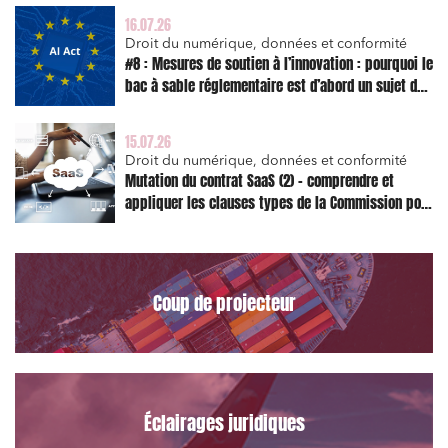
Droit des sociétés et Fusions-Acquisitions
16.07.26
Droit du numérique, données et conformité
#8 : Mesures de soutien à l’innovation : pourquoi le
bac à sable réglementaire est d’abord un sujet de
risque juridique
J'ai lu et j'accepte la
politique de confidentialité
15.07.26
Droit du numérique, données et conformité
Mutation du contrat SaaS (2) – comprendre et
appliquer les clauses types de la Commission pour
le Data Act
Coup de projecteur
Éclairages juridiques