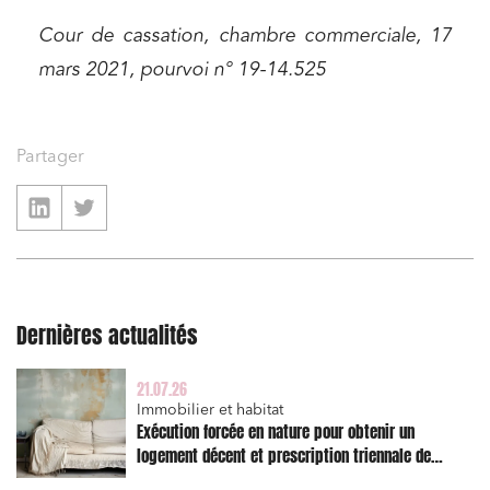
Immobilier et habitat
Cour de cassation, chambre commerciale, 17
Entreprises du numérique
mars 2021, pourvoi n° 19-14.525
Établissements financiers
Mobilité et transport
Règlement des litiges
Partager
Droit du numérique, données et conformité
Relations sociales et droit du travail
Services publics et collectivités
Commande publique
Dernières actualités
Projets immobiliers
Environnement
21.07.26
Immobilier et habitat
Urbanisme et aménagement
Exécution forcée en nature pour obtenir un
logement décent et prescription triennale de
Banque finance et assurance
l’action en réparation