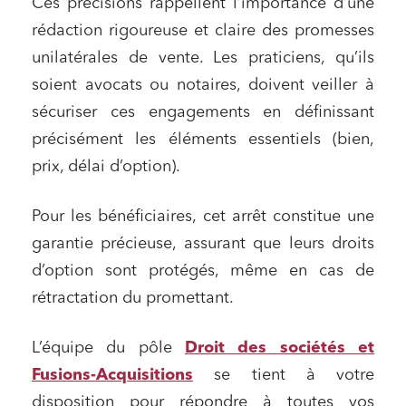
Ces précisions rappellent l’importance d’une
rédaction rigoureuse et claire des promesses
unilatérales de vente. Les praticiens, qu’ils
Relations commerciales et contrats
soient avocats ou notaires, doivent veiller à
sécuriser ces engagements en définissant
Associations et acteurs de l’économie sociale et
solidaire
précisément les éléments essentiels (bien,
Media et édition
prix, délai d’option).
Immobilier et habitat
Pour les bénéficiaires, cet arrêt constitue une
Entreprises du numérique
garantie précieuse, assurant que leurs droits
Établissements financiers
d’option sont protégés, même en cas de
Mobilité et transport
rétractation du promettant.
Règlement des litiges
L’équipe du pôle
Droit des sociétés et
Droit du numérique, données et conformité
Fusions-Acquisitions
se tient à votre
Relations sociales et droit du travail
disposition pour répondre à toutes vos