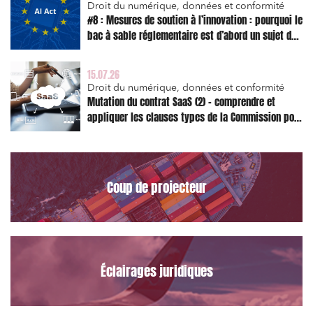
Droit du numérique, données et conformité
#8 : Mesures de soutien à l’innovation : pourquoi le
bac à sable réglementaire est d’abord un sujet de
risque juridique
15.07.26
Droit du numérique, données et conformité
Mutation du contrat SaaS (2) – comprendre et
appliquer les clauses types de la Commission pour
le Data Act
Coup de projecteur
Éclairages juridiques