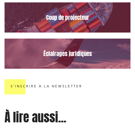
Associations et acteurs de l’économie sociale et
solidaire
Coup de projecteur
Media et édition
Immobilier et habitat
Entreprises du numérique
Éclairages juridiques
Établissements financiers
Mobilité et transport
Règlement des litiges
Droit du numérique, données et conformité
S'INSCRIRE À LA NEWSLETTER
Relations sociales et droit du travail
Services publics et collectivités
À lire aussi...
Commande publique
Projets immobiliers