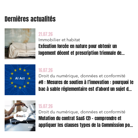
Dernières actualités
21.07.26
Immobilier et habitat
Exécution forcée en nature pour obtenir un
logement décent et prescription triennale de
l’action en réparation
16.07.26
Droit du numérique, données et conformité
#8 : Mesures de soutien à l’innovation : pourquoi le
bac à sable réglementaire est d’abord un sujet de
risque juridique
15.07.26
Droit du numérique, données et conformité
Mutation du contrat SaaS (2) – comprendre et
appliquer les clauses types de la Commission pour
le Data Act
Relations commerciales et contrats