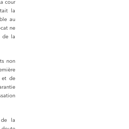
La cour
ait la
able au
ocat ne
n de la
ats non
remière
 et de
arantie
ssation
 de la