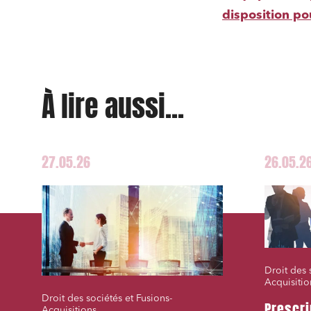
disposition po
À lire aussi...
27.05.26
26.05.2
Droit des 
Acquisitio
Droit des sociétés et Fusions-
Prescri
Acquisitions