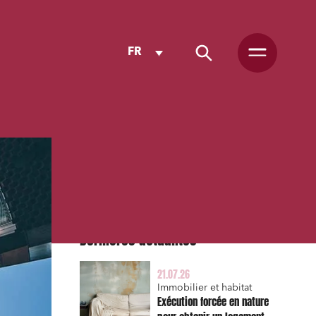
FR
Dernières actualités
21.07.26
Immobilier et habitat
Exécution forcée en nature