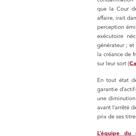
condamnation a
que la Cour de
affaire, irait d
perception émis
exécutoire néc
générateur ; et
la créance de f
sur leur sort (
Ca
En tout état d
garantie d’actif
une diminution 
avant l’arrêté d
prix de ses titre
L’équipe du 