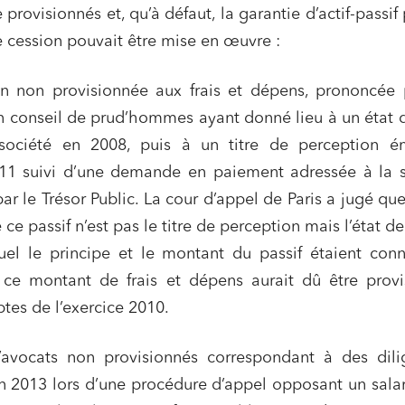
 provisionnés et, qu’à défaut, la garantie d’actif-passif
 cession pouvait être mise en œuvre :
 non provisionnée aux frais et dépens, prononcée 
 conseil de prud’hommes ayant donné lieu à un état d
 société en 2008, puis à un titre de perception é
ns commerciales et contrats
Associations et acteurs de l’éco
1 suivi d’une demande en paiement adressée à la s
sociale et solidaire
ar le Trésor Public. La cour d’appel de Paris a jugé que 
t édition
Immobilier et habitat
ce passif n’est pas le titre de perception mais l’état de 
ises du numérique
Établissements financiers
el le principe et le montant du passif étaient conn
 et transport
Règlement des litiges
ce montant de frais et dépens aurait dû être provi
tes de l’exercice 2010.
u numérique, données et
Relations sociales et droit du trav
ité
 publics et collectivités
Commande publique
’avocats non provisionnés correspondant à des dili
 2013 lors d’une procédure d’appel opposant un salar
 immobiliers
Environnement