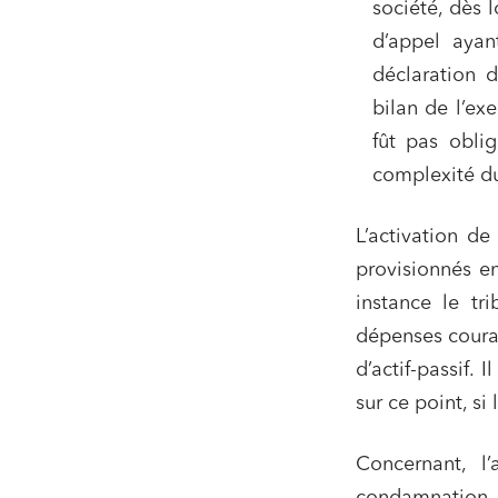
société, dès l
Urbani
d’appel ayan
Droit de
Acquisi
déclaration d
bilan de l’ex
fût pas oblig
complexité du
J'ai lu 
L’activation de
provisionnés en
instance le tr
dépenses couran
d’actif-passif. 
sur ce point, si
Concernant, l’