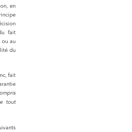
on, en
rincipe
écision
du fait
e ou au
lité du
c, fait
arantie
compris
e tout
uivants