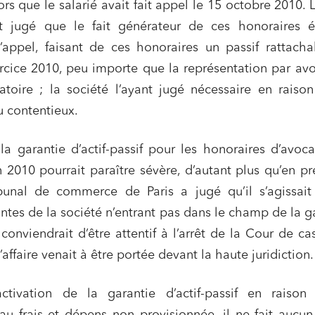
ors que le salarié avait fait appel le 15 octobre 2010. 
sme et aménagement
Banque finance et assurance
t jugé que le fait générateur de ces honoraires ét
s sociétés et Fusions-
tions
’appel, faisant de ces honoraires un passif rattach
ercice 2010, peu importe que la représentation par av
atoire ; la société l’ayant jugé nécessaire en raiso
 contentieux.
et j'accepte la
politique de confidentialité
 la garantie d’actif-passif pour les honoraires d’avoc
 2010 pourrait paraître sévère, d’autant plus qu’en p
ibunal de commerce de Paris a jugé qu’il s’agissait
tes de la société n’entrant pas dans le champ de la g
Il conviendrait d’être attentif à l’arrêt de la Cour de ca
 l’affaire venait à être portée devant la haute juridiction.
activation de la garantie d’actif-passif en raison