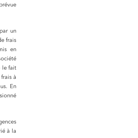
 prévue
par un
e frais
mis en
nomie
ociété
le fait
frais à
us. En
sionné
ail
gences
ié à la