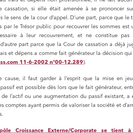
u frais et dépens non provisionnée, il ne fait aucu
 cassation, si elle était amenée à se prononcer sur
ans le sens de la cour d’appel. D’une part, parce que le t
 par le Trésor public pour recouvrer les sommes est u
essaire à leur recouvrement, et ne constitue pas l
 d’autre part parce que la Cour de cassation a déjà j
rais et dépens a comme fait générateur la décision qui
ss.com 11-6-2002 n°00-12.289
).
e cause, il faut garder à l’esprit que la mise en je
-passif est possible dès lors que le fait générateur, ent
de l’actif ou une augmentation du passif existant, a 
es comptes ayant permis de valoriser la société et d’arr
s.
pôle Croissance Externe/Corporate se tient à