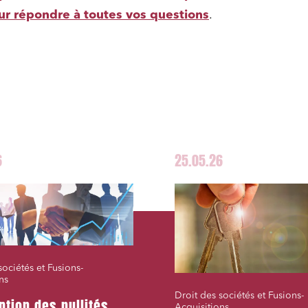
ur répondre à toutes vos questions
.
6
25.05.26
sociétés et Fusions-
ns
Droit des sociétés et Fusions-
ption des nullités
Acquisitions