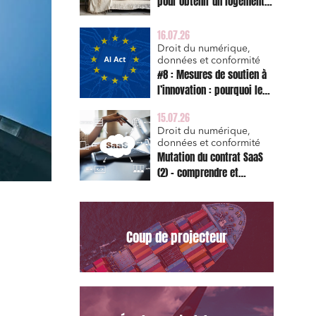
pour obtenir un logement
décent et prescription
triennale de l’action en
16.07.26
réparation
Droit du numérique,
données et conformité
#8 : Mesures de soutien à
l’innovation : pourquoi le
bac à sable réglementaire
15.07.26
est d’abord un sujet de
Droit du numérique,
risque juridique
données et conformité
Mutation du contrat SaaS
(2) – comprendre et
appliquer les clauses
types de la Commission
pour le Data Act
Coup de projecteur