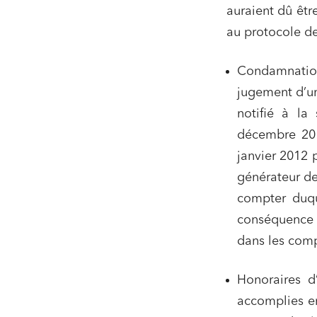
auraient dû être
au protocole de
Condamnation
jugement d’un
notifié à la
Relatio
décembre 201
janvier 2012 p
Media e
générateur de 
Entrepr
compter duqu
Mobilité
conséquence 
dans les comp
Droit d
conform
Services
Honoraires d
accomplies en
Projets