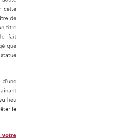
n doute
 cette
itre de
n titre
e fait
ugé que
 statue
u d’une
rainant
eu lieu
êter le
 votre