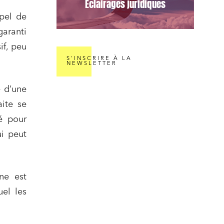
Éclairages juridiques
ppel de
aranti
if, peu
S'INSCRIRE À LA
NEWSLETTER
e d’une
aite se
yé pour
ui peut
ne est
el les