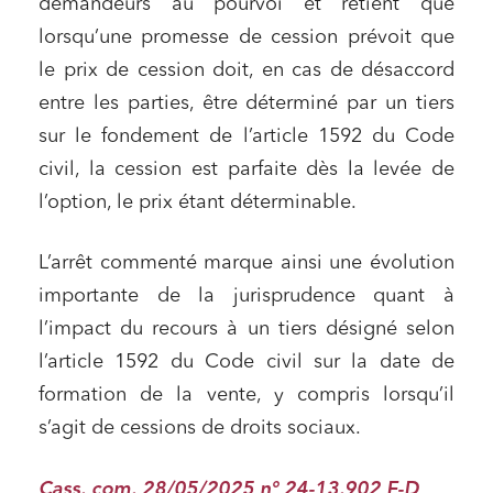
demandeurs au pourvoi et retient que
lorsqu’une promesse de cession prévoit que
le prix de cession doit, en cas de désaccord
entre les parties, être déterminé par un tiers
sur le fondement de l’article 1592 du Code
civil, la cession est parfaite dès la levée de
l’option, le prix étant déterminable.
L’arrêt commenté marque ainsi une évolution
importante de la jurisprudence quant à
l’impact du recours à un tiers désigné selon
l’article 1592 du Code civil sur la date de
formation de la vente, y compris lorsqu’il
s’agit de cessions de droits sociaux.
Relations commerciales et contrats
Associations et acteurs de l’économie sociale et
Cass. com. 28/05/2025 n° 24-13.902 F-D
solidaire