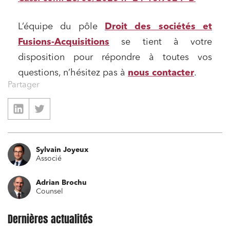
Media et édition
L’équipe du pôle
Droit des sociétés et
Immobilier et habitat
Fusions-Acquisitions
se tient à votre
Entreprises du numérique
disposition pour répondre à toutes vos
Établissements financiers
questions, n’hésitez pas à
nous contacter
.
Partager
Mobilité et transport
Règlement des litiges
Droit du numérique, données et conformité
Relations sociales et droit du travail
Sylvain Joyeux
Services publics et collectivités
Associé
Commande publique
Adrian Brochu
Counsel
Projets immobiliers
Environnement
Dernières actualités
Urbanisme et aménagement