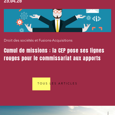
29.04.26
Droit des sociétés et Fusions-Acquisitions
Cumul de missions : la CEP pose ses lignes
rouges pour le commissariat aux apports
TOUS LES ARTICLES