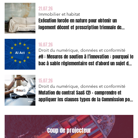
21.07.26
Banque finance et assurance
Immobilier et habitat
Exécution forcée en nature pour obtenir un
Droit des sociétés et Fusions-Acquisitions
logement décent et prescription triennale de
l’action en réparation
16.07.26
Droit du numérique, données et conformité
J'ai lu et j'accepte la
politique de confidentialité
#8 : Mesures de soutien à l’innovation : pourquoi le
bac à sable réglementaire est d’abord un sujet de
risque juridique
15.07.26
Droit du numérique, données et conformité
Mutation du contrat SaaS (2) – comprendre et
appliquer les clauses types de la Commission pour
le Data Act
Coup de projecteur