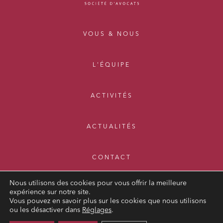
VOUS & NOUS
L'ÉQUIPE
ACTIVITÉS
ACTUALITÉS
CONTACT
Nous utilisons des cookies pour vous offrir la meilleure
expérience sur notre site.
Vous pouvez en savoir plus sur les cookies que nous utilisons
ou les désactiver dans
Réglages
.
MENTIONS LÉGALES