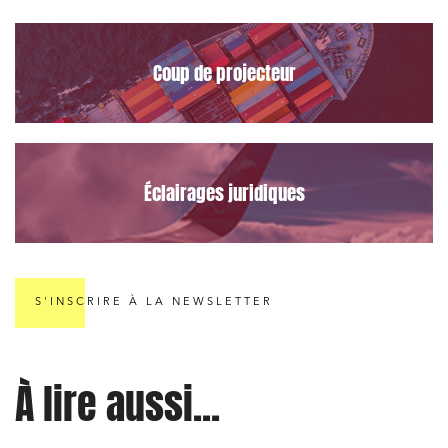
Règlement des litiges
Droit du numérique, données et conformité
Coup de projecteur
Relations sociales et droit du travail
Services publics et collectivités
Commande publique
Éclairages juridiques
Projets immobiliers
Environnement
Urbanisme et aménagement
S'INSCRIRE À LA NEWSLETTER
Banque finance et assurance
Droit des sociétés et Fusions-Acquisitions
À lire aussi...
J'ai lu et j'accepte la
politique de confidentialité