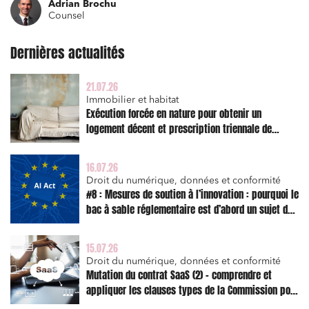
Adrian Brochu
Counsel
Dernières actualités
21.07.26
Immobilier et habitat
Exécution forcée en nature pour obtenir un
logement décent et prescription triennale de
l’action en réparation
Relations commerciales et contrats
16.07.26
Associations et acteurs de l’économie sociale et
Droit du numérique, données et conformité
solidaire
#8 : Mesures de soutien à l’innovation : pourquoi le
bac à sable réglementaire est d’abord un sujet de
Media et édition
risque juridique
Immobilier et habitat
15.07.26
Entreprises du numérique
Droit du numérique, données et conformité
Mutation du contrat SaaS (2) – comprendre et
Établissements financiers
appliquer les clauses types de la Commission pour
le Data Act
Mobilité et transport