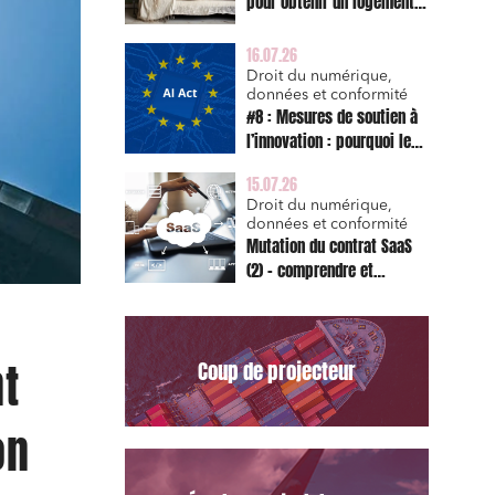
pour obtenir un logement
décent et prescription
triennale de l’action en
16.07.26
réparation
Droit du numérique,
données et conformité
#8 : Mesures de soutien à
l’innovation : pourquoi le
bac à sable réglementaire
15.07.26
est d’abord un sujet de
Droit du numérique,
risque juridique
données et conformité
Mutation du contrat SaaS
(2) – comprendre et
appliquer les clauses
types de la Commission
pour le Data Act
t
Coup de projecteur
on