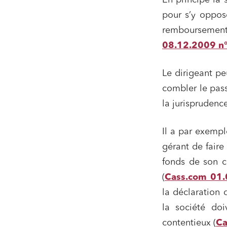
En principe la 
pour s’y oppos
Droit de
Acquisi
remboursement
08.12.2009 n
Le dirigeant p
J'ai lu 
combler le pas
la jurisprudence
Il a par exempl
gérant de faire
fonds de son c
(
Cass.com 01.
la déclaration 
la société do
contentieux (
Ca