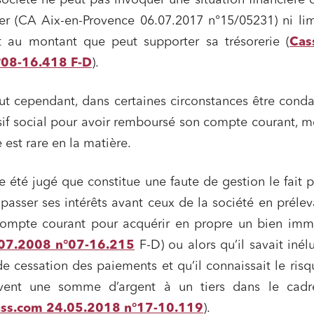
société ne peut pas invoquer une situation financière di
er (CA Aix-en-Provence 06.07.2017 n°15/05231) ni lim
s sociétés et Fusions-
tions
 au montant que peut supporter sa trésorerie (
Cas
°08-16.418 F-D
).
eut cependant, dans certaines circonstances être con
et j'accepte la
politique de confidentialité
sif social pour avoir remboursé son compte courant, 
 est rare en la matière.
e été jugé que constitue une faute de gestion le fait 
 passer ses intérêts avant ceux de la société en prélev
ompte courant pour acquérir en propre un bien immo
07.2008 n°07-16.215
F-D) ou alors qu’il savait inél
de cessation des paiements et qu’il connaissait le ris
ivent une somme d’argent à un tiers dans le cadr
ss.com 24.05.2018 n°17-10.119
).