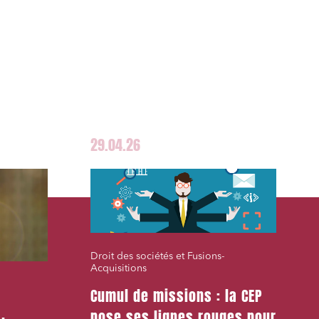
29.04.26
Droit des sociétés et Fusions-
Acquisitions
Cumul de missions : la CEP
pose ses lignes rouges pour