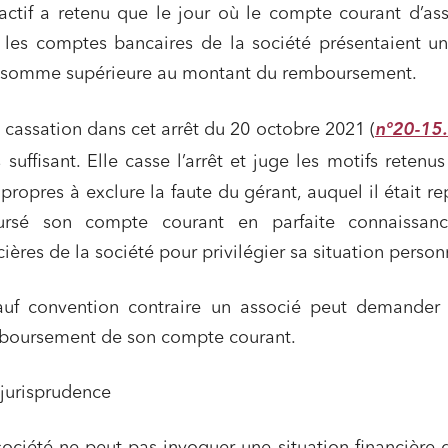
d’actif a retenu que le jour où le compte courant d’as
 les comptes bancaires de la société présentaient u
e somme supérieure au montant du remboursement.
n°20-15.
 cassation dans cet arrêt du 20 octobre 2021 (
s suffisant. Elle casse l’arrêt et juge les motifs retenus
ns commerciales et contrats
Associations et acteurs de l’éco
sociale et solidaire
propres à exclure la faute du gérant, auquel il était r
ursé son compte courant en parfaite connaissan
t édition
Immobilier et habitat
ncières de la société pour privilégier sa situation person
ises du numérique
Établissements financiers
 et transport
Règlement des litiges
uf convention contraire un associé peut demander 
u numérique, données et
Relations sociales et droit du trav
boursement de son compte courant.
ité
 publics et collectivités
Commande publique
 jurisprudence
 immobiliers
Environnement
sme et aménagement
Banque finance et assurance