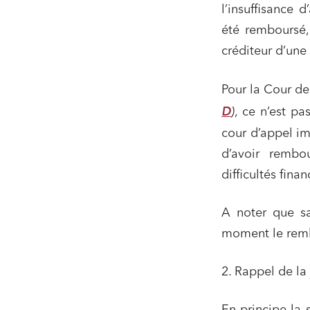
l’insuffisance 
été remboursé,
créditeur d’un
Pour la Cour de
D
)
, ce n’est pa
Relatio
cour d’appel im
d’avoir rembo
Media e
difficultés fina
Entrepr
Mobilité
A noter que sa
Droit d
moment le rem
conform
Services
2. Rappel de la
Projets
Urbani