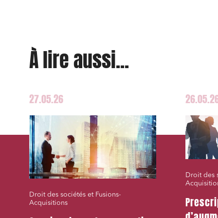
À lire aussi...
27.05.26
26.05.2
Droit des 
Acquisitio
Droit des sociétés et Fusions-
Prescri
Acquisitions
d’augm