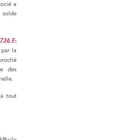
socié a
n solde
736 F-
 par la
nomie
eproché
ce des
nelle.
à tout
ail