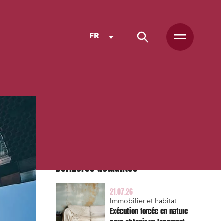
FR
Dernières actualités
21.07.26
Immobilier et habitat
Exécution forcée en nature