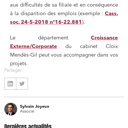
aux difficultés de sa filiale et en conséquence
Droit du numérique, données et conformité
à la disparition des emplois (exemple :
Cass.
Relations sociales et droit du travail
soc. 24-5-2018 n°16-22.881
).
Services publics et collectivités
Commande publique
Le département
Croissance
Externe/Corporate
du cabinet Cloix
Projets immobiliers
Mendès-Gil peut vous accompagner dans vos
Environnement
projets.
Urbanisme et aménagement
Partager
Banque finance et assurance
Droit des sociétés et Fusions-Acquisitions
Sylvain Joyeux
Associé
J'ai lu et j'accepte la
politique de confidentialité
Dernières actualités