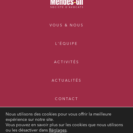
VOUS & NOUS
L'ÉQUIPE
ACTIVITÉS
ACTUALITÉS
CONTACT
Nous utilisons des cookies pour vous offrir la meilleure
expérience sur notre site.
Vous pouvez en savoir plus sur les cookies que nous utilisons
ou les désactiver dans
Réglages
.