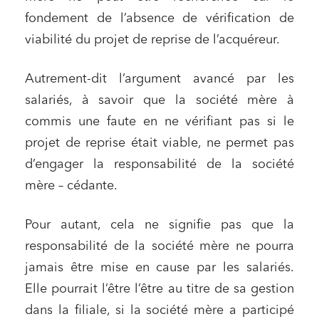
fondement de l’absence de vérification de
viabilité du projet de reprise de l’acquéreur.
Autrement-dit l’argument avancé par les
salariés, à savoir que la société mère à
commis une faute en ne vérifiant pas si le
Relations commerciales et contrats
projet de reprise était viable, ne permet pas
Associations et acteurs de l’économie sociale et
solidaire
d’engager la responsabilité de la société
mère – cédante.
Media et édition
Immobilier et habitat
Pour autant, cela ne signifie pas que la
Entreprises du numérique
responsabilité de la société mère ne pourra
Établissements financiers
jamais être mise en cause par les salariés.
Mobilité et transport
Elle pourrait l’être l’être au titre de sa gestion
dans la filiale, si la société mère a participé
Règlement des litiges