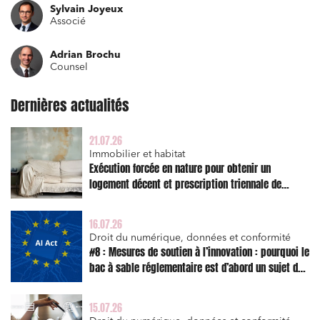
Sylvain Joyeux
Relations commerciales et contrats
Associé
Associations et acteurs de l’économie sociale et
Adrian Brochu
solidaire
Counsel
Media et édition
Dernières actualités
Immobilier et habitat
Entreprises du numérique
21.07.26
Immobilier et habitat
Établissements financiers
Exécution forcée en nature pour obtenir un
Mobilité et transport
logement décent et prescription triennale de
l’action en réparation
Règlement des litiges
16.07.26
Droit du numérique, données et conformité
Droit du numérique, données et conformité
#8 : Mesures de soutien à l’innovation : pourquoi le
Relations sociales et droit du travail
bac à sable réglementaire est d’abord un sujet de
Services publics et collectivités
risque juridique
Commande publique
15.07.26