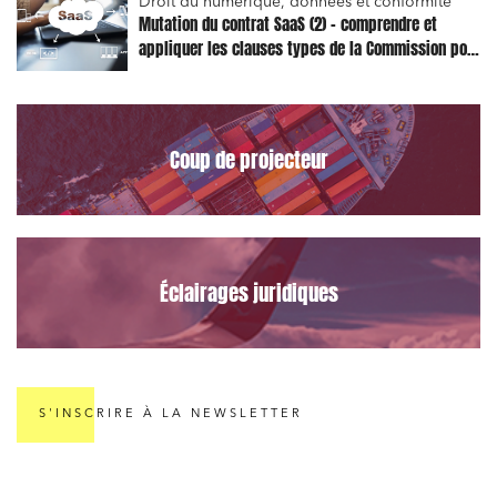
Droit du numérique, données et conformité
Projets immobiliers
Mutation du contrat SaaS (2) – comprendre et
appliquer les clauses types de la Commission pour
Environnement
le Data Act
Urbanisme et aménagement
Banque finance et assurance
Coup de projecteur
Droit des sociétés et Fusions-Acquisitions
J'ai lu et j'accepte la
politique de confidentialité
Éclairages juridiques
S'INSCRIRE À LA NEWSLETTER