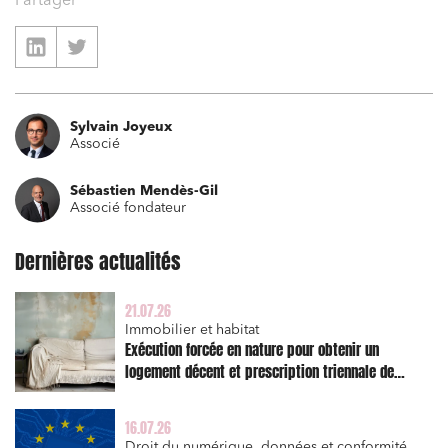
Partager
Relations commerciales et contrats
Associations et acteurs de l’économie sociale et
Sylvain Joyeux
solidaire
Associé
Media et édition
Sébastien Mendès-Gil
Immobilier et habitat
Associé fondateur
Entreprises du numérique
Dernières actualités
Établissements financiers
21.07.26
Mobilité et transport
Immobilier et habitat
Règlement des litiges
Exécution forcée en nature pour obtenir un
logement décent et prescription triennale de
Droit du numérique, données et conformité
l’action en réparation
Relations sociales et droit du travail
16.07.26
Droit du numérique, données et conformité