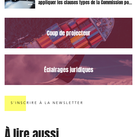
appliquer les clauses types de la Commission pour
J'ai lu et j'accepte la
politique de confidentialité
le Data Act
Coup de projecteur
Éclairages juridiques
S'INSCRIRE À LA NEWSLETTER
À lire aussi...