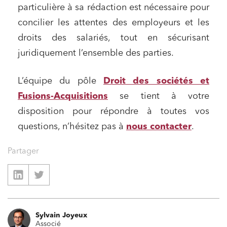
particulière à sa rédaction est nécessaire pour
concilier les attentes des employeurs et les
droits des salariés, tout en sécurisant
juridiquement l’ensemble des parties.
L’équipe du pôle
Droit des sociétés et
Fusions-Acquisitions
se tient à votre
disposition pour répondre à toutes vos
Relations commerciales et contrats
questions, n’hésitez pas à
nous contacter
.
Associations et acteurs de l’économie sociale et
solidaire
Partager
Media et édition
Immobilier et habitat
Entreprises du numérique
Établissements financiers
Sylvain Joyeux
Associé