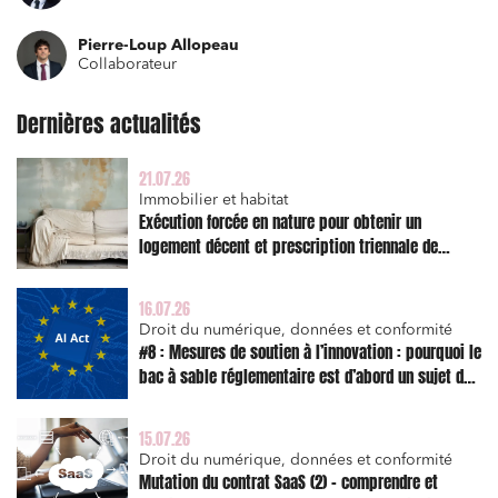
Mobilité et transport
Pierre-Loup Allopeau
Règlement des litiges
Collaborateur
Droit du numérique, données et conformité
Dernières actualités
Relations sociales et droit du travail
Services publics et collectivités
21.07.26
Immobilier et habitat
Commande publique
Exécution forcée en nature pour obtenir un
logement décent et prescription triennale de
Projets immobiliers
l’action en réparation
Environnement
16.07.26
Urbanisme et aménagement
Droit du numérique, données et conformité
#8 : Mesures de soutien à l’innovation : pourquoi le
Banque finance et assurance
bac à sable réglementaire est d’abord un sujet de
risque juridique
Droit des sociétés et Fusions-Acquisitions
15.07.26
Droit du numérique, données et conformité
Mutation du contrat SaaS (2) – comprendre et