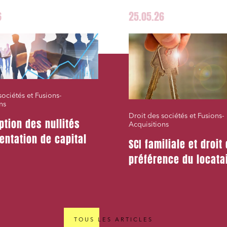
6
25.05.26
et j'accepte la
politique de confidentialité
sociétés et Fusions-
ns
Droit des sociétés et Fusions-
ption des nullités
Acquisitions
entation de capital
SCI familiale et droit
préférence du locata
TOUS LES ARTICLES