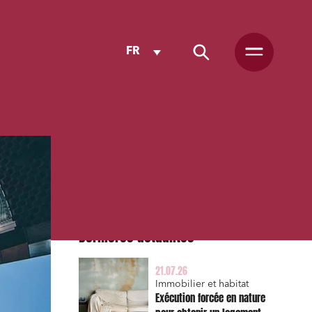
FR
Dernières actualités
21.07.26
Immobilier et habitat
Exécution forcée en nature