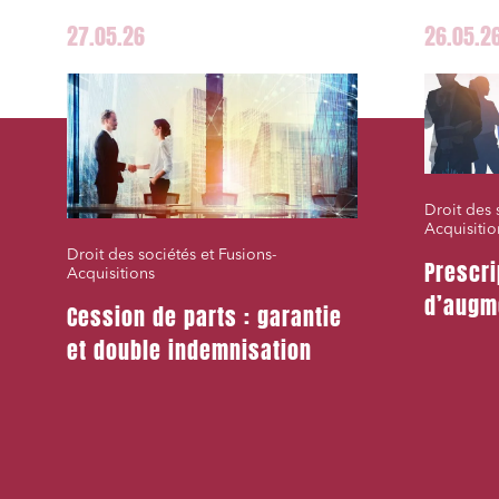
27.05.26
26.05.2
J'ai lu 
Droit des 
Acquisitio
Droit des sociétés et Fusions-
Prescri
Acquisitions
d’augm
Cession de parts : garantie
et double indemnisation