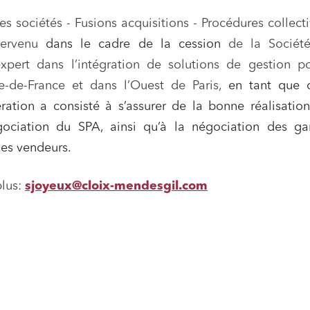
es sociétés - Fusions acquisitions - Procédures collect
ntervenu
dans le cadre de la cession
de la Sociét
ns commerciales et contrats
Associations et acteurs de l’éco
expert dans l’intégration de solutions de gestion p
sociale et solidaire
-de-France et dans l’Ouest de Paris,
en tant que c
t édition
Immobilier et habitat
ration a consisté à s’assurer de la bonne réalisatio
ises du numérique
Établissements financiers
gociation du SPA, ainsi qu’à la négociation des gar
 et transport
Règlement des litiges
les vendeurs.
u numérique, données et
Relations sociales et droit du trav
ité
plus:
sjoyeux@cloix-mendesgil.com
 publics et collectivités
Commande publique
 immobiliers
Environnement
sme et aménagement
Banque finance et assurance
s sociétés et Fusions-
tions