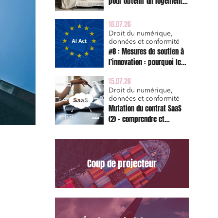
pour obtenir un logement
décent et prescription
triennale de l’action en
16.07.26
réparation
Droit du numérique,
données et conformité
#8 : Mesures de soutien à
l’innovation : pourquoi le
bac à sable réglementaire
15.07.26
est d’abord un sujet de
Droit du numérique,
risque juridique
données et conformité
Mutation du contrat SaaS
(2) – comprendre et
appliquer les clauses
types de la Commission
pour le Data Act
Coup de projecteur