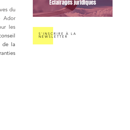
Éclairages juridiques
ives du
é Ador
nomie
our les
S'INSCRIRE À LA
onseil
NEWSLETTER
n de la
anties
ail