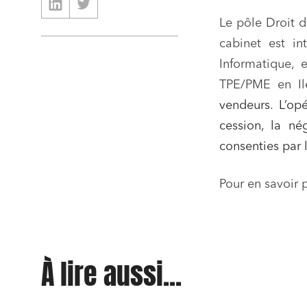
Le pôle Droit d
cabinet est i
Relatio
Informatique, 
TPE/PME en Ile
Media e
vendeurs
.
L’opé
Entrepr
cession, la né
Mobilité
consenties par 
Droit d
conform
Pour en savoir 
Services
Projets
Urbani
À lire aussi...
Droit de
Acquisi