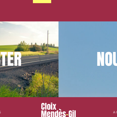
TER
NO
S
A