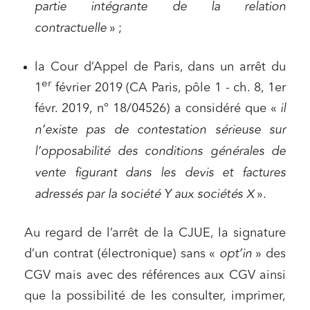
partie intégrante de la relation
Droit du numérique, données et conformité
contractuelle
» ;
Relations sociales et droit du travail
la Cour d’Appel de Paris, dans un arrêt du
Services publics et collectivités
er
1
février 2019 (CA Paris, pôle 1 - ch. 8, 1er
Commande publique
févr. 2019, n° 18/04526) a considéré que «
il
Projets immobiliers
n’existe pas de contestation sérieuse sur
Environnement
l’opposabilité des conditions générales de
Urbanisme et aménagement
vente figurant dans les devis et factures
Banque finance et assurance
adressés par la société Y aux sociétés X
».
Droit des sociétés et Fusions-Acquisitions
Au regard de l’arrêt de la CJUE, la signature
d’un contrat (électronique) sans «
opt’in
» des
CGV mais avec des références aux CGV ainsi
J'ai lu et j'accepte la
politique de confidentialité
que la possibilité de les consulter, imprimer,