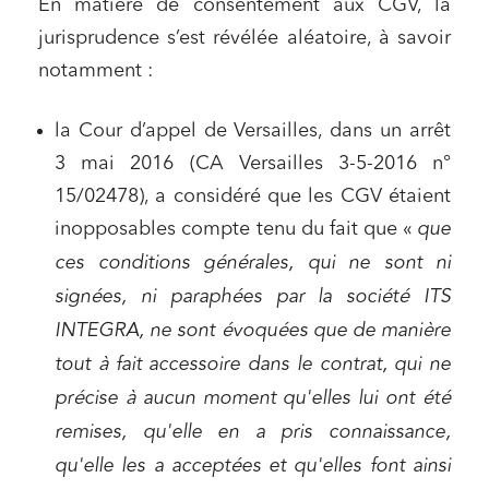
En matière de consentement aux CGV, la
jurisprudence s’est révélée aléatoire, à savoir
notamment :
la Cour d’appel de Versailles, dans un arrêt
3 mai 2016 (CA Versailles 3-5-2016 n°
15/02478), a considéré que les CGV étaient
Relations commerciales et contrats
inopposables compte tenu du fait que «
que
Associations et acteurs de l’économie sociale et
solidaire
ces conditions générales, qui ne sont ni
signées, ni paraphées par la société ITS
Media et édition
INTEGRA, ne sont évoquées que de manière
Immobilier et habitat
tout à fait accessoire dans le contrat, qui ne
Entreprises du numérique
précise à aucun moment qu'elles lui ont été
Établissements financiers
remises, qu'elle en a pris connaissance,
Mobilité et transport
qu'elle les a acceptées et qu'elles font ainsi
Règlement des litiges