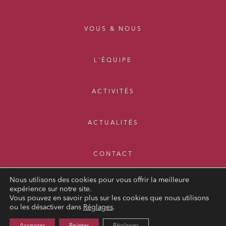
VOUS & NOUS
L'ÉQUIPE
ACTIVITÉS
ACTUALITÉS
CONTACT
Nous utilisons des cookies pour vous offrir la meilleure
expérience sur notre site.
Vous pouvez en savoir plus sur les cookies que nous utilisons
ou les désactiver dans
Réglages
.
MENTIONS LÉGALES