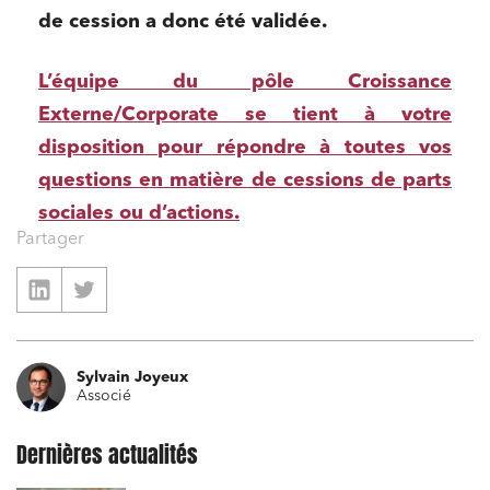
Droit du numérique, données et conformité
de cession a donc été validée.
Relations sociales et droit du travail
L’équipe du pôle Croissance
Services publics et collectivités
Externe/Corporate se tient à votre
Commande publique
disposition pour répondre à toutes vos
Projets immobiliers
questions en matière de cessions de parts
Environnement
sociales ou d’actions.
Partager
Urbanisme et aménagement
Banque finance et assurance
Droit des sociétés et Fusions-Acquisitions
Sylvain Joyeux
Associé
J'ai lu et j'accepte la
politique de confidentialité
Dernières actualités