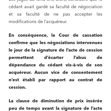
cédant avait gardé sa faculté de négociation
et sa faculté de ne pas accepter les
modifications de l’acquéreur.
En conséquence, la Cour de cassation
Relations commerciales et contrats
confirme que les négociations intervenues
Associations et acteurs de l’économie sociale et
le jour de la signature de l’acte de cession
solidaire
permettent d’écarter l’abus de
Media et édition
dépendance du cédant vis-à-vis de son
Immobilier et habitat
acquéreur. Aucun vice de consentement
Entreprises du numérique
n’est établi par rapport au contrat de
cession.
Établissements financiers
Mobilité et transport
La clause de diminution de prix insérée
Règlement des litiges
peu de temps avant la signature de l’acte