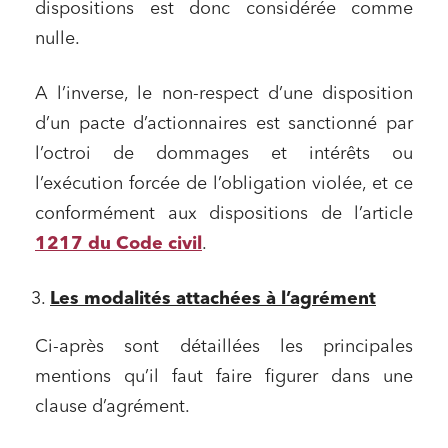
dispositions est donc considérée comme
nulle.
A l’inverse, le non-respect d’une disposition
d’un pacte d’actionnaires est sanctionné par
l’octroi de dommages et intérêts ou
l’exécution forcée de l’obligation violée, et ce
Relations commerciales et contrats
conformément aux dispositions de l’article
Associations et acteurs de l’économie sociale et
1217 du Code civil
.
solidaire
Media et édition
Les modalités attachées à l’agrément
Immobilier et habitat
Ci-après sont détaillées les principales
Entreprises du numérique
mentions qu’il faut faire figurer dans une
Établissements financiers
clause d’agrément.
Mobilité et transport