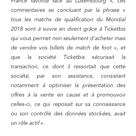
France favorite face au Luxembourg », ces
commentaires se concluant par la phrase «
tous les matchs de qualification du Mondial
Relations commerciales et contrats
2018 sont à suivre en direct grâce à Ticketbis
Associations et acteurs de l’économie sociale et
qui vous permet non seulement d'acheter mais
solidaire
de vendre vos billets de match de foot », et
Media et édition
que la société Ticketbis sécurisait la
Immobilier et habitat
transaction, ce dont il ressortait que cette
Entreprises du numérique
société, par son assistance, consistant
Établissements financiers
notamment à optimiser la présentation des
Mobilité et transport
offres à la vente en cause et à promouvoir
Règlement des litiges
celles-ci, ce qui reposait sur sa connaissance
ou son contrôle des données stockées, avait
Droit du numérique, données et conformité
un rôle actif
».
Relations sociales et droit du travail
Services publics et collectivités