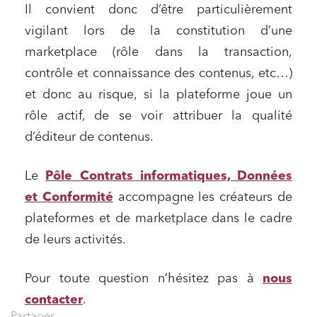
Il convient donc d’être particulièrement
Commande publique
vigilant lors de la constitution d’une
Projets immobiliers
marketplace (rôle dans la transaction,
contrôle et connaissance des contenus, etc…)
Environnement
et donc au risque, si la plateforme joue un
Urbanisme et aménagement
rôle actif, de se voir attribuer la qualité
Banque finance et assurance
d’éditeur de contenus.
Droit des sociétés et Fusions-Acquisitions
Le
Pôle Contrats informatiques, Données
et Conformité
accompagne les créateurs de
J'ai lu et j'accepte la
politique de confidentialité
plateformes et de marketplace dans le cadre
de leurs activités.
Pour toute question n’hésitez pas à
nous
contacter
.