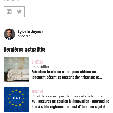
Partager
Commande publique
Projets immobiliers
Environnement
Sylvain Joyeux
Urbanisme et aménagement
Associé
Banque finance et assurance
Dernières actualités
Droit des sociétés et Fusions-Acquisitions
21.07.26
Immobilier et habitat
Exécution forcée en nature pour obtenir un
logement décent et prescription triennale de
J'ai lu et j'accepte la
politique de confidentialité
l’action en réparation
16.07.26
Droit du numérique, données et conformité
#8 : Mesures de soutien à l’innovation : pourquoi le
bac à sable réglementaire est d’abord un sujet de
risque juridique