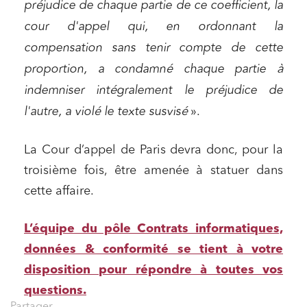
préjudice de chaque partie de ce coefficient, la
cour d'appel qui, en ordonnant la
compensation sans tenir compte de cette
Relations commerciales et contrats
proportion, a condamné chaque partie à
Associations et acteurs de l’économie sociale et
indemniser intégralement le préjudice de
solidaire
l'autre, a violé le texte susvisé
».
Media et édition
Immobilier et habitat
La Cour d’appel de Paris devra donc, pour la
Entreprises du numérique
troisième fois, être amenée à statuer dans
Établissements financiers
cette affaire.
Mobilité et transport
L’équipe du pôle Contrats informatiques,
Règlement des litiges
données & conformité se tient à votre
Droit du numérique, données et conformité
disposition pour répondre à toutes vos
Relations sociales et droit du travail
questions.
Services publics et collectivités