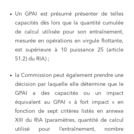
solidaire
Un GPAI est présumé présenter de telles
Media et édition
capacités dès lors que la quantité cumulée
Immobilier et habitat
de calcul utilisée pour son entraînement,
Entreprises du numérique
mesurée en opérations en virgule flottante,
Établissements financiers
est supérieure à 10 puissance 25 (article
Mobilité et transport
51.2) du RIA) ;
Règlement des litiges
la Commission peut également prendre une
Droit du numérique, données et conformité
décision par laquelle elle détermine que le
Relations sociales et droit du travail
GPAI a des capacités ou un impact
Services publics et collectivités
équivalent au GPAI « à fort impact » en
Commande publique
fonction de sept critères listés en annexe
Projets immobiliers
XIII du RIA (paramètres, quantité de calcul
utilisé pour l’entraînement, nombre
Environnement