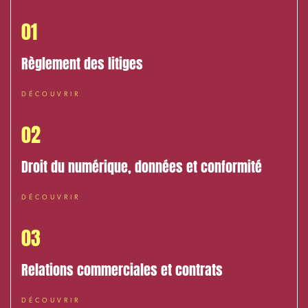
01
Règlement des litiges
DÉCOUVRIR
02
Droit du numérique, données et conformité
Relations commerciales et contrats
DÉCOUVRIR
Associations et acteurs de l’économie sociale et
solidaire
03
Media et édition
Relations commerciales et contrats
Immobilier et habitat
Entreprises du numérique
DÉCOUVRIR