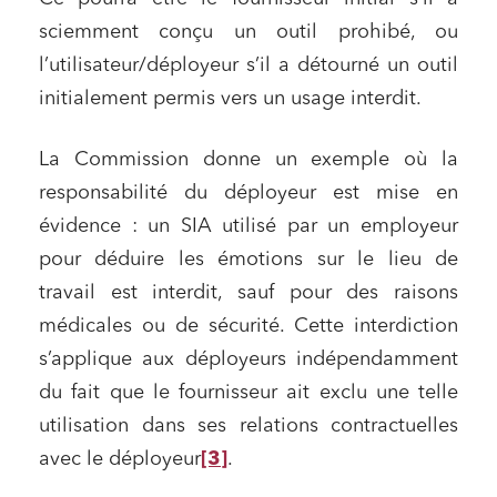
Relations sociales et droit du travail
sciemment conçu un outil prohibé, ou
l’utilisateur/déployeur s’il a détourné un outil
Services publics et collectivités
initialement permis vers un usage interdit.
Commande publique
Projets immobiliers
La Commission donne un exemple où la
Environnement
responsabilité du déployeur est mise en
Urbanisme et aménagement
évidence : un SIA utilisé par un employeur
pour déduire les émotions sur le lieu de
Banque finance et assurance
travail est interdit, sauf pour des raisons
Droit des sociétés et Fusions-Acquisitions
médicales ou de sécurité. Cette interdiction
s’applique aux déployeurs indépendamment
du fait que le fournisseur ait exclu une telle
J'ai lu et j'accepte la
politique de confidentialité
utilisation dans ses relations contractuelles
avec le déployeur
[3]
.