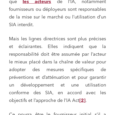
que
les acteurs
de l’IA, notamment
fournisseurs ou déployeurs sont responsables
de la mise sur le marché ou l’utilisation d’un
SIA interdit.
Relations commerciales et contrats
Mais les lignes directrices sont plus précises
Associations et acteurs de l’économie sociale et
et éclairantes. Elles indiquent que la
solidaire
responsabilité doit être assumée par l’acteur
Media et édition
le mieux placé dans la chaîne de valeur pour
Immobilier et habitat
adopter des mesures spécifiques de
Entreprises du numérique
préventions et d’atténuation et pour garantir
un développement et une utilisation
Établissements financiers
conforme des SIA, en accord avec les
Mobilité et transport
objectifs et l’approche de l’IA Act
[2]
.
Règlement des litiges
Droit du numérique, données et conformité
Ce pourra être le fournisseur initial s’il a