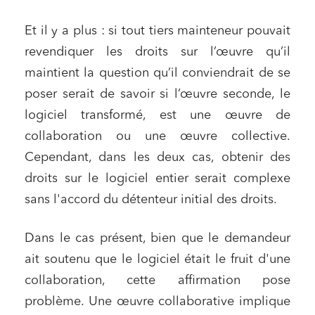
Et il y a plus : si tout tiers mainteneur pouvait
revendiquer les droits sur l’œuvre qu’il
maintient la question qu’il conviendrait de se
poser serait de savoir si l’œuvre seconde, le
logiciel transformé, est une œuvre de
collaboration ou une œuvre collective.
Cependant, dans les deux cas, obtenir des
droits sur le logiciel entier serait complexe
sans l'accord du détenteur initial des droits.
Relations commerciales et contrats
Associations et acteurs de l’économie sociale et
Dans le cas présent, bien que le demandeur
solidaire
ait soutenu que le logiciel était le fruit d'une
Media et édition
collaboration, cette affirmation pose
Immobilier et habitat
problème. Une œuvre collaborative implique