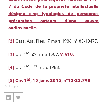
7 du Code de la propriété intellectuelle
désigne cinq typologies de personnes
présumées auteurs d’une œuvre
audiovisuelle.
[2]
Cass. Ass. Plén., 7 mars 1986, n° 83-10477.
re
[3]
Civ. 1
, 29 mars 1989.
V. §18.
re
er
[4]
Civ. 1
, 1
mars 1988:
re
[5]
Civ. 1
, 15 janv. 2015, n°13-22.798
.
Partager