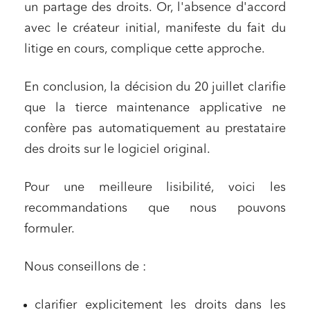
Entreprises du numérique
un partage des droits. Or, l'absence d'accord
Établissements financiers
avec le créateur initial, manifeste du fait du
litige en cours, complique cette approche.
Mobilité et transport
Règlement des litiges
En conclusion, la décision du 20 juillet clarifie
Droit du numérique, données et conformité
que la tierce maintenance applicative ne
Relations sociales et droit du travail
confère pas automatiquement au prestataire
Services publics et collectivités
des droits sur le logiciel original.
Commande publique
Pour une meilleure lisibilité, voici les
Projets immobiliers
recommandations que nous pouvons
Environnement
formuler.
Urbanisme et aménagement
Nous conseillons de :
Banque finance et assurance
Droit des sociétés et Fusions-Acquisitions
clarifier explicitement les droits dans les