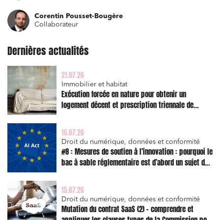
Projets immobiliers
Corentin Pousset-Bougère
Collaborateur
Environnement
Urbanisme et aménagement
Dernières actualités
Banque finance et assurance
21.07.26
Droit des sociétés et Fusions-Acquisitions
Immobilier et habitat
Exécution forcée en nature pour obtenir un
logement décent et prescription triennale de
l’action en réparation
J'ai lu et j'accepte la
politique de confidentialité
16.07.26
Droit du numérique, données et conformité
#8 : Mesures de soutien à l’innovation : pourquoi le
bac à sable réglementaire est d’abord un sujet de
risque juridique
15.07.26
Droit du numérique, données et conformité
Mutation du contrat SaaS (2) – comprendre et