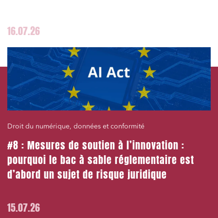
16.07.26
Droit du numérique, données et conformité
#8 : Mesures de soutien à l’innovation :
pourquoi le bac à sable réglementaire est
d’abord un sujet de risque juridique
15.07.26