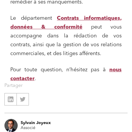
remédier à ses manquements.
Relations commerciales et contrats
Le département
Contrats informatiques,
Associations et acteurs de l’économie sociale et
solidaire
données & conformité
peut vous
accompagne dans la rédaction de vos
Media et édition
contrats, ainsi que la gestion de vos relations
Immobilier et habitat
commerciales, et des litiges afférents.
Entreprises du numérique
Établissements financiers
Pour toute question, n’hésitez pas à
nous
Mobilité et transport
contacter
.
Partager
Règlement des litiges
Droit du numérique, données et conformité
Relations sociales et droit du travail
Services publics et collectivités
Sylvain Joyeux
Associé
Commande publique