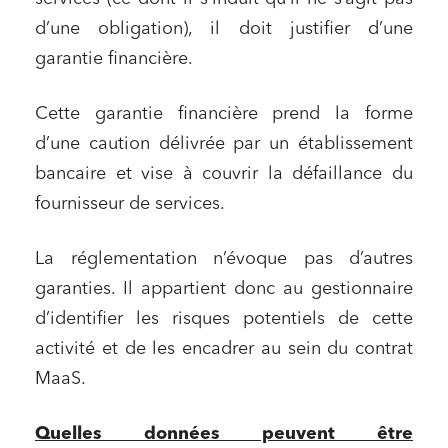
d’une obligation), il doit justifier d’une
garantie financière.
Cette garantie financière prend la forme
d’une caution délivrée par un établissement
Relations commerciales et contrats
bancaire et vise à couvrir la défaillance du
Associations et acteurs de l’économie sociale et
solidaire
fournisseur de services.
Media et édition
La réglementation n’évoque pas d’autres
Immobilier et habitat
garanties. Il appartient donc au gestionnaire
Entreprises du numérique
d’identifier les risques potentiels de cette
Établissements financiers
activité et de les encadrer au sein du contrat
Mobilité et transport
MaaS.
Règlement des litiges
Quelles données peuvent être
Droit du numérique, données et conformité