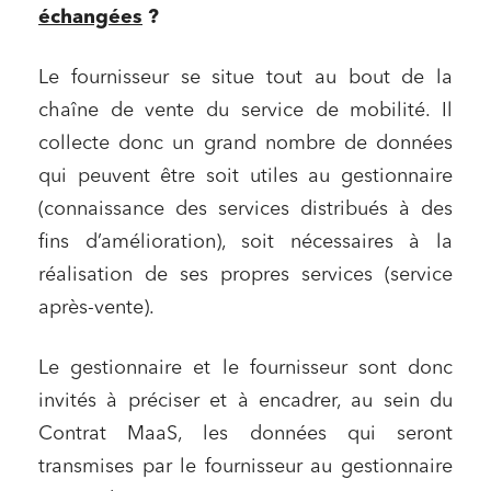
échangées
?
Relations sociales et droit du travail
Services publics et collectivités
Le fournisseur se situe tout au bout de la
Commande publique
chaîne de vente du service de mobilité. Il
collecte donc un grand nombre de données
Projets immobiliers
qui peuvent être soit utiles au gestionnaire
Environnement
(connaissance des services distribués à des
Urbanisme et aménagement
fins d’amélioration), soit nécessaires à la
Banque finance et assurance
réalisation de ses propres services (service
Droit des sociétés et Fusions-Acquisitions
après-vente).
Le gestionnaire et le fournisseur sont donc
invités à préciser et à encadrer, au sein du
J'ai lu et j'accepte la
politique de confidentialité
Contrat MaaS, les données qui seront
transmises par le fournisseur au gestionnaire