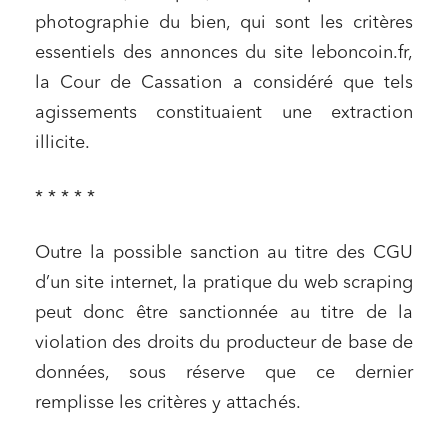
photographie du bien, qui sont les critères
Droit du numérique, données et conformité
essentiels des annonces du site leboncoin.fr,
Relations sociales et droit du travail
la Cour de Cassation a considéré que tels
Services publics et collectivités
agissements constituaient une extraction
Commande publique
illicite.
Projets immobiliers
* * * * *
Environnement
Urbanisme et aménagement
Outre la possible sanction au titre des CGU
Banque finance et assurance
d’un site internet, la pratique du web scraping
Droit des sociétés et Fusions-Acquisitions
peut donc être sanctionnée au titre de la
violation des droits du producteur de base de
données, sous réserve que ce dernier
J'ai lu et j'accepte la
politique de confidentialité
remplisse les critères y attachés.