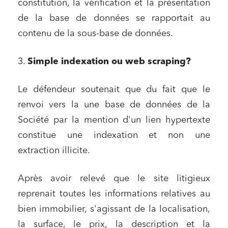
constitution, la vérification et la présentation
de la base de données se rapportait au
contenu de la sous-base de données.
3.
Simple indexation ou web scraping?
Le défendeur soutenait que du fait que le
Relations commerciales et contrats
renvoi vers la une base de données de la
Associations et acteurs de l’économie sociale et
solidaire
Société par la mention d'un lien hypertexte
Media et édition
constitue une indexation et non une
extraction illicite.
Immobilier et habitat
Entreprises du numérique
Après avoir relevé que le site litigieux
Établissements financiers
reprenait toutes les informations relatives au
Mobilité et transport
bien immobilier, s'agissant de la localisation,
Règlement des litiges
la surface, le prix, la description et la