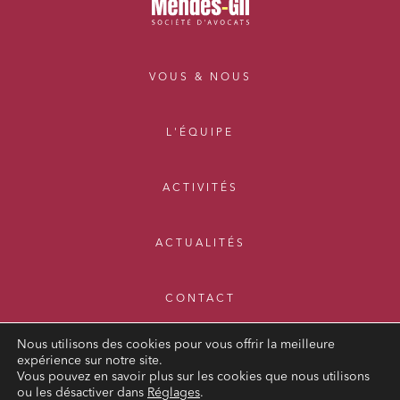
VOUS & NOUS
L'ÉQUIPE
ACTIVITÉS
ACTUALITÉS
CONTACT
Nous utilisons des cookies pour vous offrir la meilleure
expérience sur notre site.
Vous pouvez en savoir plus sur les cookies que nous utilisons
ou les désactiver dans
Réglages
.