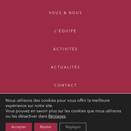
VOUS & NOUS
L'ÉQUIPE
ACTIVITÉS
ACTUALITÉS
CONTACT
Nous utilisons des cookies pour vous offrir la meilleure
expérience sur notre site.
Vous pouvez en savoir plus sur les cookies que nous utilisons
ou les désactiver dans
Réglages
.
MENTIONS LÉGALES
Accepter
Rejeter
Réglages
POLITIQUE DE CONFIDENTIALITÉ