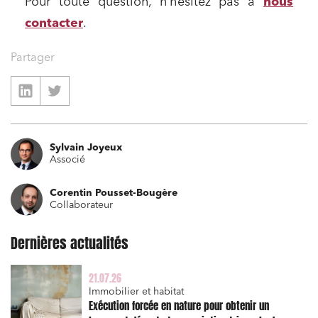
Pour toute question, n’hésitez pas à
nous
Banque finance et assurance
contacter
.
Droit des sociétés et Fusions-Acquisitions
Partager
J'ai lu et j'accepte la
politique de confidentialité
Sylvain Joyeux
Associé
Corentin Pousset-Bougère
Collaborateur
Dernières actualités
21.07.26
Immobilier et habitat
Exécution forcée en nature pour obtenir un