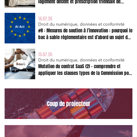
logement décent et prescription triennale de
l’action en réparation
16.07.26
Droit du numérique, données et conformité
#8 : Mesures de soutien à l’innovation : pourquoi le
bac à sable réglementaire est d’abord un sujet de
risque juridique
15.07.26
Droit du numérique, données et conformité
Mutation du contrat SaaS (2) – comprendre et
appliquer les clauses types de la Commission pour
le Data Act
Coup de projecteur