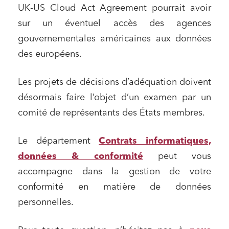
UK-US Cloud Act Agreement pourrait avoir
Media et édition
sur un éventuel accès des agences
Immobilier et habitat
gouvernementales américaines aux données
Entreprises du numérique
des européens.
Établissements financiers
Mobilité et transport
Les projets de décisions d’adéquation doivent
désormais faire l’objet d’un examen par un
Règlement des litiges
comité de représentants des États membres.
Droit du numérique, données et conformité
Relations sociales et droit du travail
Le département
Contrats informatiques,
Services publics et collectivités
données & conformité
peut vous
Commande publique
accompagne dans la gestion de votre
conformité en matière de données
Projets immobiliers
personnelles.
Environnement
Urbanisme et aménagement