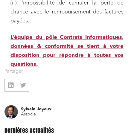
(ii) l’impossibilité de cumuler la perte de
Urbanisme et aménagement
chance avec le remboursement des factures
payées.
Banque finance et assurance
Droit des sociétés et Fusions-Acquisitions
L’équipe du pôle Contrats informatiques,
données & conformité se tient à votre
disposition pour répondre à toutes vos
J'ai lu et j'accepte la
politique de confidentialité
questions.
Partager
Sylvain Joyeux
Associé
Dernières actualités