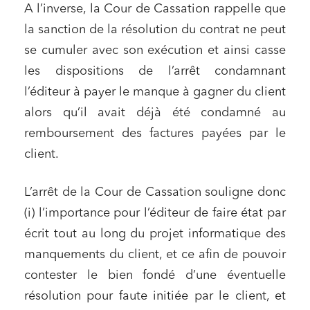
A l’inverse, la Cour de Cassation rappelle que
Associations et acteurs de l’économie sociale et
solidaire
la sanction de la résolution du contrat ne peut
Media et édition
se cumuler avec son exécution et ainsi casse
Immobilier et habitat
les dispositions de l’arrêt condamnant
l’éditeur à payer le manque à gagner du client
Entreprises du numérique
alors qu’il avait déjà été condamné au
Établissements financiers
remboursement des factures payées par le
Mobilité et transport
client.
Règlement des litiges
Droit du numérique, données et conformité
L’arrêt de la Cour de Cassation souligne donc
(i) l’importance pour l’éditeur de faire état par
Relations sociales et droit du travail
écrit tout au long du projet informatique des
Services publics et collectivités
manquements du client, et ce afin de pouvoir
Commande publique
contester le bien fondé d’une éventuelle
Projets immobiliers
résolution pour faute initiée par le client, et
Environnement