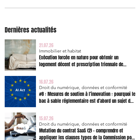
Projets immobiliers
Environnement
Dernières actualités
Urbanisme et aménagement
Banque finance et assurance
21.07.26
Droit des sociétés et Fusions-Acquisitions
Immobilier et habitat
Exécution forcée en nature pour obtenir un
logement décent et prescription triennale de
l’action en réparation
J'ai lu et j'accepte la
politique de confidentialité
16.07.26
Droit du numérique, données et conformité
#8 : Mesures de soutien à l’innovation : pourquoi le
bac à sable réglementaire est d’abord un sujet de
risque juridique
15.07.26
Droit du numérique, données et conformité
Mutation du contrat SaaS (2) – comprendre et
appliquer les clauses types de la Commission pour