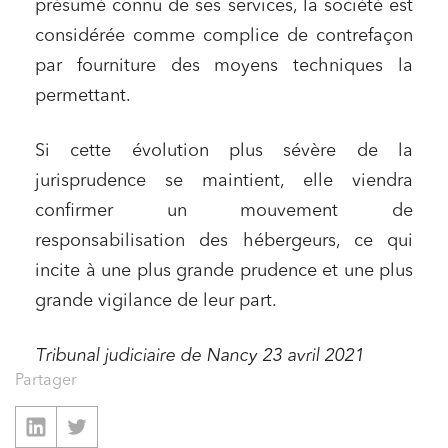
présumé connu de ses services, la société est
Relations commerciales et contrats
considérée comme complice de contrefaçon
par fourniture des moyens techniques la
Associations et acteurs de l’économie sociale et
solidaire
permettant.
Media et édition
Si cette évolution plus sévère de la
Immobilier et habitat
jurisprudence se maintient, elle viendra
Entreprises du numérique
confirmer un mouvement de
Établissements financiers
responsabilisation des hébergeurs, ce qui
Mobilité et transport
incite à une plus grande prudence et une plus
Règlement des litiges
grande vigilance de leur part.
Droit du numérique, données et conformité
Tribunal judiciaire de Nancy 23 avril 2021
Relations sociales et droit du travail
Partager
Services publics et collectivités
Commande publique